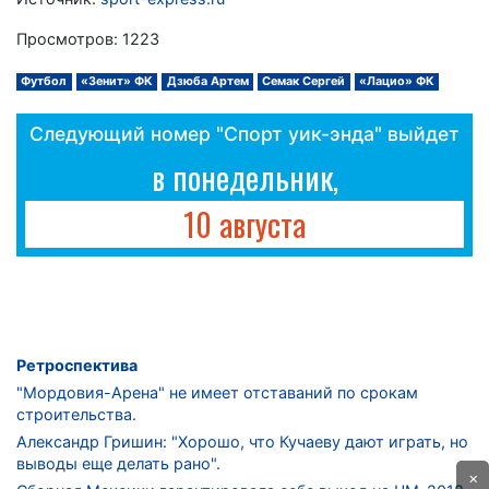
Просмотров: 1223
Футбол
«Зенит» ФК
Дзюба Артем
Семак Сергей
«Лацио» ФК
Следующий номер "Спорт уик-энда" выйдет
в понедельник,
10 августа
Ретроспектива
"Мордовия-Арена" не имеет отставаний по срокам
строительства.
Александр Гришин: "Хорошо, что Кучаеву дают играть, но
выводы еще делать рано".
×