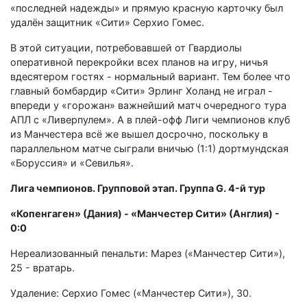
«последней надежды» и прямую красную карточку был
удалён защитник «Сити» Серхио Гомес.
В этой ситуации, потребовавшей от Гвардиолы
оперативной перекройки всех планов на игру, ничья
вдесятером гостях - нормальный вариант. Тем более что
главный бомбардир «Сити» Эрлинг Холанд не играл -
впереди у «горожан» важнейший матч очередного тура
АПЛ с «Ливерпулем». А в плей-офф Лиги чемпионов клуб
из Манчестера всё же вышел досрочно, поскольку в
параллельном матче сыграли вничью (1:1) дортмундская
«Боруссия» и «Севилья».
Лига чемпионов. Групповой этап. Группа G. 4-й тур
«Копенгаген» (Дания) - «Манчестер Сити» (Англия) -
0:0
Нереализованный пенальти: Марез («Манчестер Сити»),
25 - вратарь.
Удаление: Серхио Гомес («Манчестер Сити»), 30.