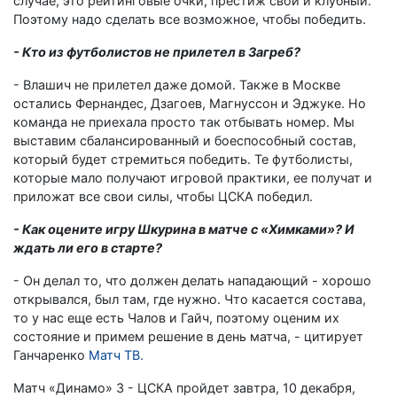
случае, это рейтинговые очки, престиж свой и клубный.
Поэтому надо сделать все возможное, чтобы победить.
- Кто из футболистов не прилетел в Загреб?
- Влашич не прилетел даже домой. Также в Москве
остались Фернандес, Дзагоев, Магнуссон и Эджуке. Но
команда не приехала просто так отбывать номер. Мы
выставим сбалансированный и боеспособный состав,
который будет стремиться победить. Те футболисты,
которые мало получают игровой практики, ее получат и
приложат все свои силы, чтобы ЦСКА победил.
- Как оцените игру Шкурина в матче с «Химками»? И
ждать ли его в старте?
- Он делал то, что должен делать нападающий - хорошо
открывался, был там, где нужно. Что касается состава,
то у нас еще есть Чалов и Гайч, поэтому оценим их
состояние и примем решение в день матча, - цитирует
Ганчаренко
Матч ТВ.
Матч «Динамо» З - ЦСКА пройдет завтра, 10 декабря,