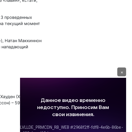
 «лавин», кстати,
13 проведенных
 на текущий момент
), Натан Маккиннон
ин нападающий
×
3 Хауден (Хаттон) –
рссон) – 59:15.