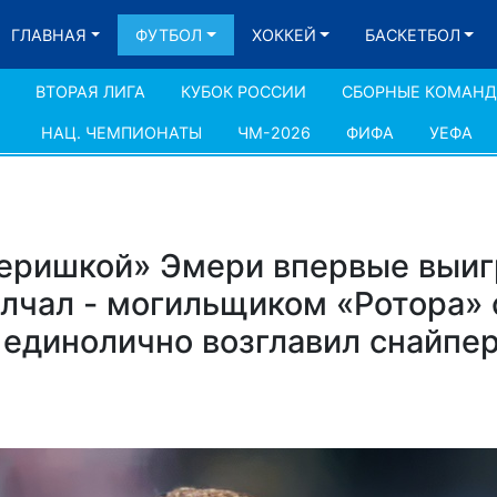
ГЛАВНАЯ
ФУТБОЛ
ХОККЕЙ
БАСКЕТБОЛ
ВТОРАЯ ЛИГА
КУБОК РОССИИ
СБОРНЫЕ КОМАН
НАЦ. ЧЕМПИОНАТЫ
ЧМ-2026
ФИФА
УЕФА
неришкой» Эмери впервые выиг
чал - могильщиком «Ротора» 
единолично возглавил снайпе