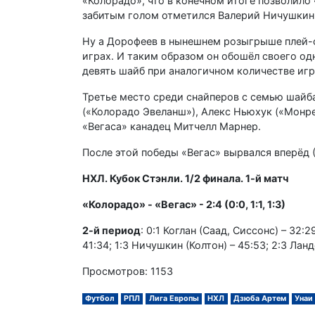
«Колорадо», что в конечном итоге позволило 
забитым голом отметился Валерий Ничушкин
Ну а Дорофеев в нынешнем розыгрыше плей-о
играх. И таким образом он обошёл своего од
девять шайб при аналогичном количестве игр
Третье место среди снайперов с семью шайб
(«Колорадо Эвеланш»), Алекс Ньюхук («Монр
«Вегаса» канадец Митчелл Марнер.
После этой победы «Вегас» вырвался вперёд 
НХЛ. Кубок Стэнли. 1/2 финала. 1-й матч
«Колорадо» - «Вегас» - 2:4 (0:0, 1:1, 1:3)
2-й период
: 0:1 Коглан (Саад, Сиссонс) – 32:2
41:34; 1:3 Ничушкин (Колтон) – 45:53; 2:3 Лан
Просмотров: 1153
Футбол
РПЛ
Лига Европы
НХЛ
Дзюба Артем
Унаи