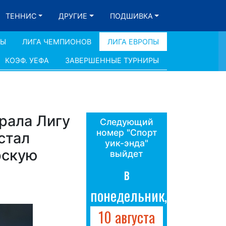
ТЕННИС
ДРУГИЕ
ПОДШИВКА
ДЫ
ЛИГА ЧЕМПИОНОВ
ЛИГА ЕВРОПЫ
КОЭФ. УЕФА
ЗАВЕРШЕННЫЕ ТУРНИРЫ
рала Лигу
Следующий
номер "Спорт
стал
уик-энда"
рскую
выйдет
в
понедельник,
10 августа