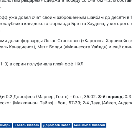
«золотым рыцарям» одержать победу со счетом 4:2. В составе
.
фф уже довел счет своим заброшенным шайбам до десяти в 
ноклубника канадского форварда Бретта Хаудена, у которого
.
ами делят форварды Логан Стэнковен («Каролина Харрикейнз»
еаль Канадиенс»), Мэтт Болди («Миннесота Уайлд») и ещё од
(1-0) в серии полуфинала плей-офф НХЛ.
9;и 0:2 Дорофеев (Марнер, Гертл) – бол., 35:02.
3-й период
: 0:
деског (Маккиннон, Тэйвз) – бол., 57:39; 2:4 Дауд (Айкел, Анде
 Эмери
«Астон Вилла»
Дорофеев Павел
Беншимол Жилсон