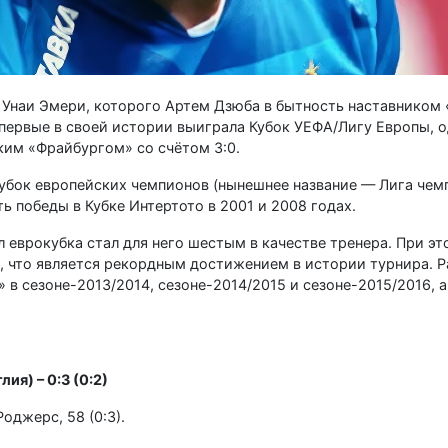
 Унаи Эмери, которого Артем Дзюба в бытность наставником 
первые в своей истории выиграла Кубок УЕФА/Лигу Европы, о
цким «Фрайбургом» со счётом 3:0.
 Кубок европейских чемпионов (нынешнее название — Лига чем
ь победы в Кубке Интертото в 2001 и 2008 годах.
л еврокубка стал для него шестым в качестве тренера. При э
, что является рекордным достижением в истории турнира. Р
в сезоне-2013/2014, сезоне-2014/2015 и сезоне-2015/2016, а
ия) – 0:3 (0:2)
; Роджерс, 58 (0:3).