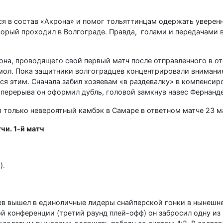
ся в состав «Акрона» и помог тольяттинцам одержать уверен
орый проходил в Волгограде. Правда, голами и передачами в
на, проводящего свой первый матч после отправленного в от
мол. Пока защитники волгоградцев концентрировали внимание
ся этим. Сначала забил хозяевам «в раздевалку» в компенсир
е перерыва он оформил дубль, головой замкнув навес Фернанде
 только невероятный камбэк в Самаре в ответном матче 23 м
чи. 1-й матч
2).
ев вышел в единоличные лидеры снайперской гонки в нынеш
ой конференции (третий раунд плей-офф) он забросил одну из