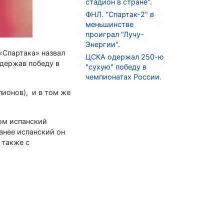
стадион в стране".
ФНЛ. "Спартак-2" в
меньшинстве
проиграл "Лучу-
Энергии".
«Спартака» назвал
ЦСКА одержал 250-ю
держав победу в
"сухую" победу в
чемпионатах России.
пионов), и в том же
том испанский
анее испанский он
 также с