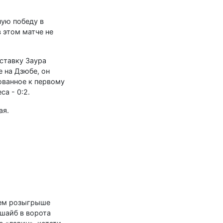
ную победу в
 этом матче не
ставку Заура
 на Дзюбе, он
ованное к первому
са - 0:2.
ая.
нем розыгрыше
 шайб в ворота