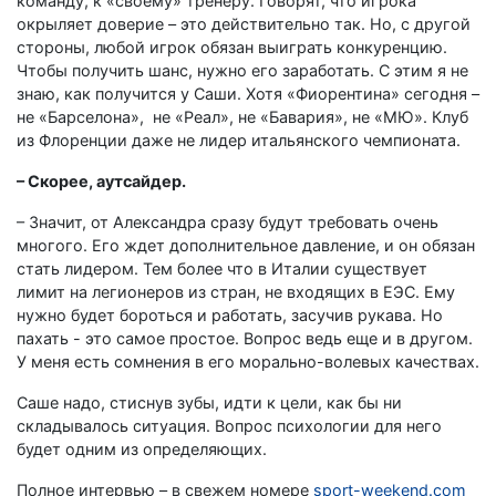
команду, к «своему» тренеру. Говорят, что игрока
окрыляет доверие – это действительно так. Но, с другой
стороны, любой игрок обязан выиграть конкуренцию.
Чтобы получить шанс, нужно его заработать. С этим я не
знаю, как получится у Саши. Хотя «Фиорентина» сегодня –
не «Барселона», не «Реал», не «Бавария», не «МЮ». Клуб
из Флоренции даже не лидер итальянского чемпионата.
– Скорее, аутсайдер.
– Значит, от Александра сразу будут требовать очень
многого. Его ждет дополнительное давление, и он обязан
стать лидером. Тем более что в Италии существует
лимит на легионеров из стран, не входящих в ЕЭС. Ему
нужно будет бороться и работать, засучив рукава. Но
пахать - это самое простое. Вопрос ведь еще и в другом.
У меня есть сомнения в его морально-волевых качествах.
Саше надо, стиснув зубы, идти к цели, как бы ни
складывалось ситуация. Вопрос психологии для него
будет одним из определяющих.
Полное интервью – в свежем номере
sport-weekend.com