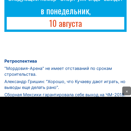
в понедельник,
10 августа
Ретроспектива
"Мордовия-Арена" не имеет отставаний по срокам
строительства.
Александр Гришин: "Хорошо, что Кучаеву дают играть, но
выводы еще делать рано".
×
Сборная Мексики гарантировала себе выход на ЧМ-2018.
Дмитрий Сычев: "Безусловно, "Лужники" - лучший
стадион в стране".
ФНЛ. "Спартак-2" в меньшинстве проиграл "Лучу-
Энергии".
ЦСКА одержал 250-ю "сухую" победу в чемпионатах