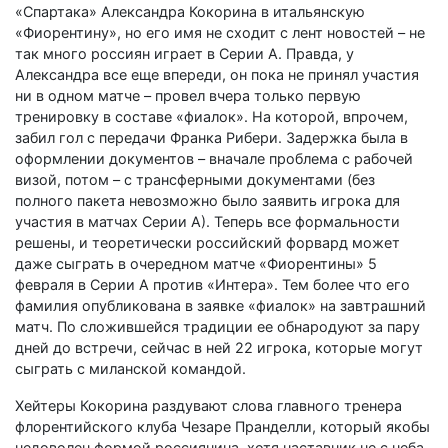
«Спартака» Александра Кокорина в итальянскую
«Фиорентину», но его имя не сходит с лент новостей – не
так много россиян играет в Серии А. Правда, у
Александра все еще впереди, он пока не принял участия
ни в одном матче – провел вчера только первую
тренировку в составе «фиалок». На которой, впрочем,
забил гол с передачи Франка Рибери. Задержка была в
оформлении документов – вначале проблема с рабочей
визой, потом – с трансферными документами (без
полного пакета невозможно было заявить игрока для
участия в матчах Серии А). Теперь все формальности
решены, и теоретически российский форвард может
даже сыграть в очередном матче «Фиорентины» 5
февраля в Серии А против «Интера». Тем более что его
фамилия опубликована в заявке «фиалок» на завтрашний
матч. По сложившейся традиции ее обнародуют за пару
дней до встречи, сейчас в ней 22 игрока, которые могут
сыграть с миланской командой.
Хейтеры Кокорина раздувают слова главного тренера
флорентийского клуба Чезаре Пранделли, который якобы
недоволен формой россиянина, хотя наставник не с неба