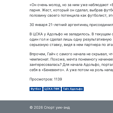
«Он очень молод, но за ним уже наблюдают «
парня. Жест, который он сделал, выбрав футб
половину своего потенцила как футболист, эт
30 января 21-летний аргентинец присоединилс
В ЦСКА у Адольфо не заладилось. В текущем 
один гол и сделал лишь одну результативную
серьезную ставку, видя в нем партнера по ат
Впрочем, Гайч с самого начала не скрывал, 
чемпионат. Похоже, мечта понемногу начинае
зантересовалась? Для начала Адольфо, портал
себя в «Беневенто». А уже потом на роль нап
Просмотров: 1139
Футбол
ЦСКА ПФК
Гайч Адольфо
© 2026 Спорт уик-энд