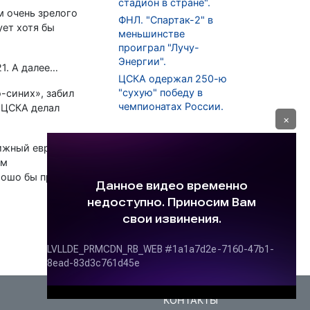
стадион в стране".
м очень зрелого
ФНЛ. "Спартак-2" в
ует хотя бы
меньшинстве
проиграл "Лучу-
Энергии".
1. А далее…
ЦСКА одержал 250-ю
"сухую" победу в
-синих», забил
чемпионатах России.
о ЦСКА делал
×
тижный европейский
ем
орошо бы проявить
КОНТАКТЫ