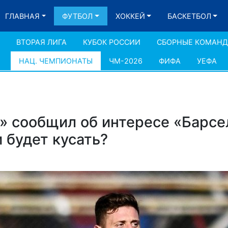
ГЛАВНАЯ
ФУТБОЛ
ХОККЕЙ
БАСКЕТБОЛ
ВТОРАЯ ЛИГА
КУБОК РОССИИ
СБОРНЫЕ КОМАН
НАЦ. ЧЕМПИОНАТЫ
ЧМ-2026
ФИФА
УЕФА
» сообщил об интересе «Барсе
 будет кусать?