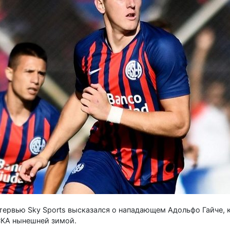
тервью Sky Sports высказался о нападающем Адольфо Гайче, 
СКА нынешней зимой.