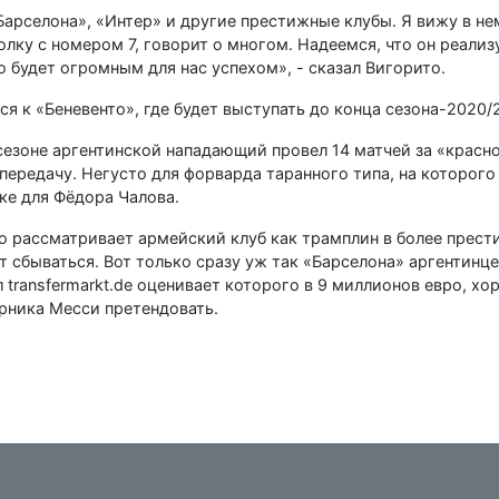
Барселона», «Интер» и другие престижные клубы. Я вижу в не
олку с номером 7, говорит о многом. Надеемся, что он реализ
о будет огромным для нас успехом», - сказал Вигорито.
я к «Беневенто», где будет выступать до конца сезона-2020/2
сезоне аргентинской нападающий провел 14 матчей за «красно
 передачу. Негусто для форварда таранного типа, на которог
аке для Фёдора Чалова.
что рассматривает армейский клуб как трамплин в более прес
т сбываться. Вот только сразу уж так «Барселона» аргентинц
 transfermarkt.de оценивает которого в 9 миллионов евро, х
арника Месси претендовать.