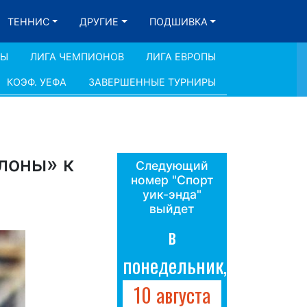
ТЕННИС
ДРУГИЕ
ПОДШИВКА
ДЫ
ЛИГА ЧЕМПИОНОВ
ЛИГА ЕВРОПЫ
КОЭФ. УЕФА
ЗАВЕРШЕННЫЕ ТУРНИРЫ
лоны» к
Следующий
номер "Спорт
уик-энда"
выйдет
в
понедельник,
10 августа