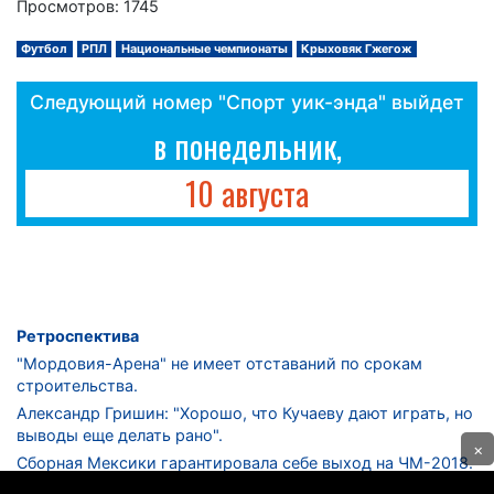
Просмотров: 1745
Футбол
РПЛ
Национальные чемпионаты
Крыховяк Гжегож
Следующий номер "Спорт уик-энда" выйдет
в понедельник,
10 августа
Ретроспектива
"Мордовия-Арена" не имеет отставаний по срокам
строительства.
Александр Гришин: "Хорошо, что Кучаеву дают играть, но
выводы еще делать рано".
×
Сборная Мексики гарантировала себе выход на ЧМ-2018.
Дмитрий Сычев: "Безусловно, "Лужники" - лучший