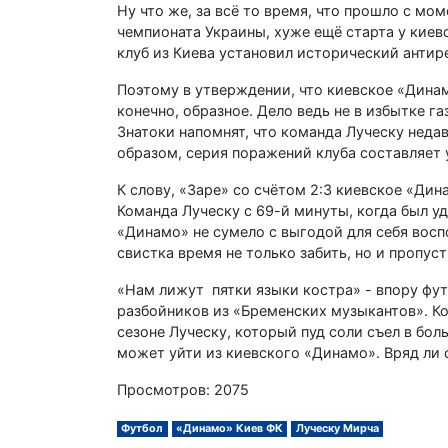
Ну что же, за всё то время, что прошло с мо
чемпионата Украины, хуже ещё старта у киев
клуб из Киева установил исторический антир
Поэтому в утверждении, что киевское «Динам
конечно, образное. Дело ведь не в избытке га
Знатоки напомнят, что команда Луческу неда
образом, серия поражений клуба составляет 
К слову, «Заре» со счётом 2:3 киевское «Дин
Команда Луческу с 69-й минуты, когда был у
«Динамо» не сумело с выгодой для себя восп
свистка время не только забить, но и пропуст
«Нам лижут пятки языки костра» - впору фу
разбойников из «Бременских музыкантов». К
сезоне Луческу, который пуд соли съел в бо
может уйти из киевского «Динамо». Вряд ли 
Просмотров: 2075
Футбол
«Динамо» Киев ФК
Луческу Мирча