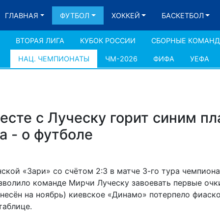
ГЛАВНАЯ
ФУТБОЛ
ХОККЕЙ
БАСКЕТБОЛ
ВТОРАЯ ЛИГА
КУБОК РОССИИ
СБОРНЫЕ КОМАН
НАЦ. ЧЕМПИОНАТЫ
ЧМ-2026
ФИФА
УЕФА
есте с Луческу горит синим п
а - о футболе
ской «Зари» со счётом 2:3 в матче 3-го тура чемпион
зволило команде Мирчи Луческу завоевать первые очки
енесён на ноябрь) киевское «Динамо» потерпело фиаско
 таблице.