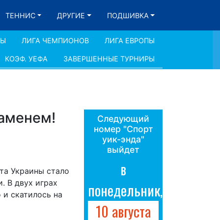
ТЕННИС
ДРУГИЕ
ПОДШИВКА
ДЫ
ЛИГА ЧЕМПИОНОВ
ЛИГА ЕВРОПЫ
КОЭФ. УЕФА
ЗАВЕРШЕННЫЕ ТУРНИРЫ
ламенем!
Следующий
номер "Спорт
уик-энда"
выйдет
в
ата Украины стало
. В двух играх
понедельник,
 и скатилось на
10 августа