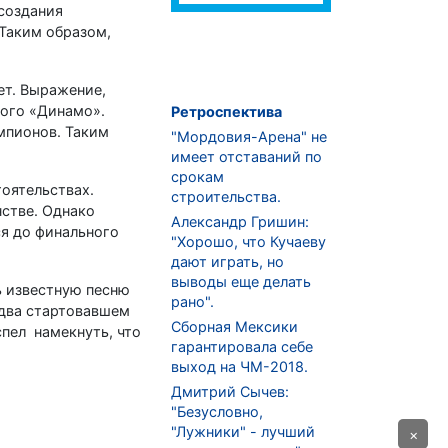
 создания
 Таким образом,
ет. Выражение,
ского «Динамо».
Ретроспектива
мпионов. Таким
"Мордовия-Арена" не
имеет отставаний по
срокам
тоятельствах.
строительства.
нстве. Однако
Александр Гришин:
ся до финального
"Хорошо, что Кучаеву
дают играть, но
выводы еще делать
ь известную песню
рано".
едва стартовавшем
Сборная Мексики
спел намекнуть, что
гарантировала себе
выход на ЧМ-2018.
Дмитрий Сычев:
"Безусловно,
"Лужники" - лучший
×