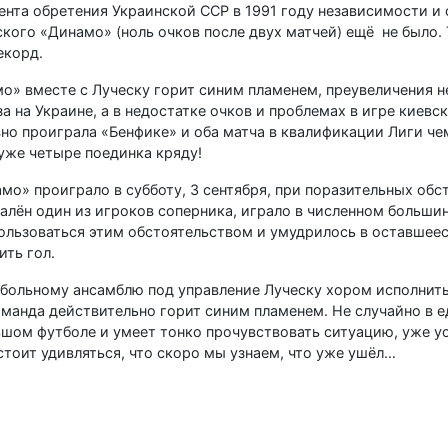
мента обретения Украинской ССР в 1991 году независимости и
ского «Динамо» (ноль очков после двух матчей) ещё не было.
екорд.
о» вместе с Луческу горит синим пламенем, преувеличения н
за на Украине, а в недостатке очков и проблемах в игре киев
вно проиграла «Бенфике» и оба матча в квалификации Лиги че
уже четыре поединка кряду!
амо» проиграло в субботу, 3 сентября, при поразительных обс
далён один из игроков соперника, играло в численном больши
ользоваться этим обстоятельством и умудрилось в оставшее
ить гол.
тбольному ансамблю под управление Луческу хором исполнит
оманда действительно горит синим пламенем. Не случайно в 
льшом футболе и умеет тонко прочувствовать ситуацию, уже у
стоит удивляться, что скоро мы узнаем, что уже ушёл…