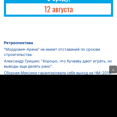
12 августа
Ретроспектива
"Мордовия-Арена" не имеет отставаний по срокам
строительства.
Александр Гришин: "Хорошо, что Кучаеву дают играть, но
выводы еще делать рано".
×
Сборная Мексики гарантировала себе выход на ЧМ-2018.
Дмитрий Сычев: "Безусловно, "Лужники" - лучший
стадион в стране".
ФНЛ. "Спартак-2" в меньшинстве проиграл "Лучу-
Энергии".
ЦСКА одержал 250-ю "сухую" победу в чемпионатах
России.