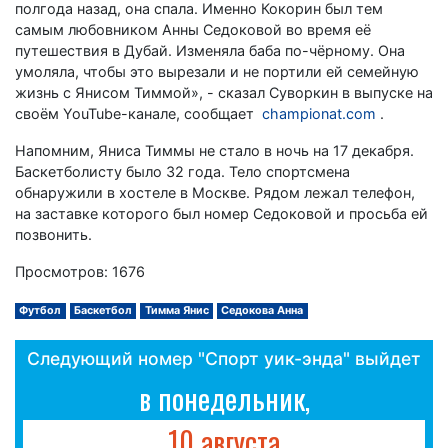
полгода назад, она спала. Именно Кокорин был тем
самым любовником Анны Седоковой во время её
путешествия в Дубай. Изменяла баба по-чёрному. Она
умоляла, чтобы это вырезали и не портили ей семейную
жизнь с Янисом Тиммой», - сказал Суворкин в выпуске на
своём YouTube-канале, сообщает
championat.com
.
Напомним, Яниса Тиммы не стало в ночь на 17 декабря.
Баскетболисту было 32 года. Тело спортсмена
обнаружили в хостеле в Москве. Рядом лежал телефон,
на заставке которого был номер Седоковой и просьба ей
позвонить.
Просмотров: 1676
Футбол
Баскетбол
Тимма Янис
Седокова Анна
Следующий номер "Спорт уик-энда" выйдет
в понедельник,
10 августа