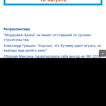
Ретроспектива
"Мордовия-Арена" не имеет отставаний по срокам
строительства.
Александр Гришин: "Хорошо, что Кучаеву дают играть, но
выводы еще делать рано".
×
Сборная Мексики гарантировала себе выход на ЧМ-2018.
Дмитрий Сычев: "Безусловно, "Лужники" - лучший
стадион в стране".
ФНЛ. "Спартак-2" в меньшинстве проиграл "Лучу-
Энергии".
ЦСКА одержал 250-ю "сухую" победу в чемпионатах
России.