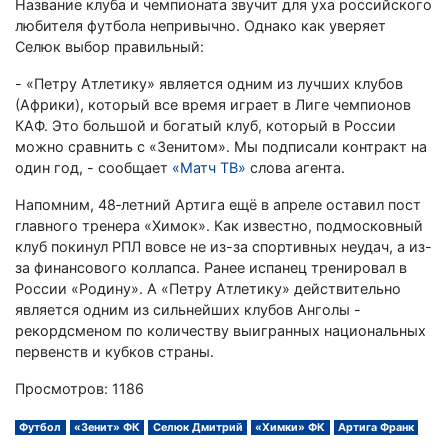
Название клуба и чемпионата звучит для уха российского
любителя футбола непривычно. Однако как уверяет
Селюк выбор правильный:
- «Петру Атлетику» является одним из лучших клубов
(Африки), который все время играет в Лиге чемпионов
КАФ. Это большой и богатый клуб, который в России
можно сравнить с «Зенитом». Мы подписали контракт на
один год, - сообщает
«Матч ТВ»
слова агента.
Напомним, 48‑летний Артига ещё в апреле оставил пост
главного тренера «Химок». Как известно, подмосковный
клуб покинул РПЛ вовсе не из-за спортивных неудач, а из-
за финансового коллапса. Ранее испанец тренировал в
России «Родину». А «Петру Атлетику» действительно
является одним из сильнейших клубов Анголы -
рекордсменом по количеству выигранных национальных
первенств и кубков страны.
Просмотров: 1186
Футбол
«Зенит» ФК
Селюк Дмитрий
«Химки» ФК
Артига Франк