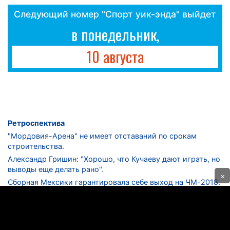
Следующий номер "Спорт уик-энда" выйдет
в понедельник,
10 августа
Ретроспектива
"Мордовия-Арена" не имеет отставаний по срокам
строительства.
Александр Гришин: "Хорошо, что Кучаеву дают играть, но
выводы еще делать рано".
×
Сборная Мексики гарантировала себе выход на ЧМ-2018.
Дмитрий Сычев: "Безусловно, "Лужники" - лучший
стадион в стране".
ФНЛ. "Спартак-2" в меньшинстве проиграл "Лучу-
Энергии".