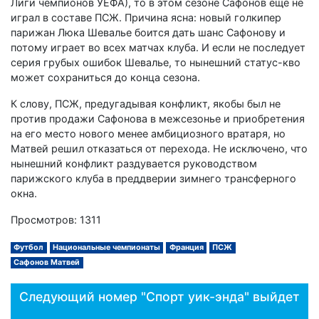
Лиги чемпионов УЕФА), то в этом сезоне Сафонов ещё не
играл в составе ПСЖ. Причина ясна: новый голкипер
парижан Люка Шевалье боится дать шанс Сафонову и
потому играет во всех матчах клуба. И если не последует
серия грубых ошибок Шевалье, то нынешний статус-кво
может сохраниться до конца сезона.
К слову, ПСЖ, предугадывая конфликт, якобы был не
против продажи Сафонова в межсезонье и приобретения
на его место нового менее амбициозного вратаря, но
Матвей решил отказаться от перехода. Не исключено, что
нынешний конфликт раздувается руководством
парижского клуба в преддверии зимнего трансферного
окна.
Просмотров: 1311
Футбол
Национальные чемпионаты
Франция
ПСЖ
Сафонов Матвей
Следующий номер "Спорт уик-энда" выйдет