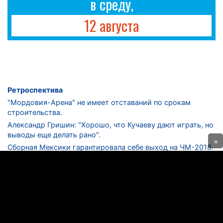
в среду,
12 августа
Ретроспектива
"Мордовия-Арена" не имеет отставаний по срокам
строительства.
Александр Гришин: "Хорошо, что Кучаеву дают играть, но
выводы еще делать рано".
×
Сборная Мексики гарантировала себе выход на ЧМ-2018.
Дмитрий Сычев: "Безусловно, "Лужники" - лучший
стадион в стране".
ФНЛ. "Спартак-2" в меньшинстве проиграл "Лучу-
Энергии".
ЦСКА одержал 250-ю "сухую" победу в чемпионатах
России.