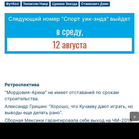
Футбол
Тикнизян Наир
Црвена Звезда
Станкович Деян
Следующий номер "Спорт уик-энда" выйдет
в среду,
12 августа
Ретроспектива
"Мордовия-Арена" не имеет отставаний по срокам
строительства.
Александр Гришин: "Хорошо, что Кучаеву дают играть, но
выводы еще делать рано".
×
Сборная Мексики гарантировала себе выход на ЧМ-2018.
Дмитрий Сычев: "Безусловно, "Лужники" - лучший
стадион в стране".