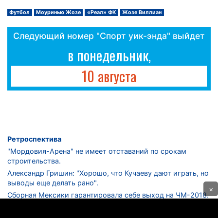
Футбол
Моуринью Жозе
«Реал» ФК
Жозе Виллиан
Следующий номер "Спорт уик-энда" выйдет
в понедельник,
10 августа
Ретроспектива
"Мордовия-Арена" не имеет отставаний по срокам
строительства.
Александр Гришин: "Хорошо, что Кучаеву дают играть, но
выводы еще делать рано".
×
Сборная Мексики гарантировала себе выход на ЧМ-2018.
Дмитрий Сычев: "Безусловно, "Лужники" - лучший
стадион в стране".