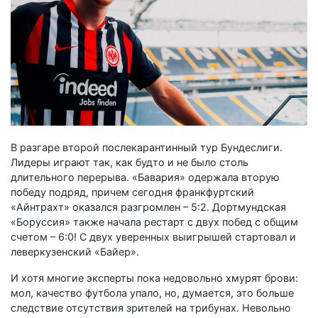
В разгаре второй послекарантинный тур Бундеслиги.
Лидеры играют так, как будто и не было столь
длительного перерыва. «Бавария» одержала вторую
победу подряд, причем сегодня франкфуртский
«Айнтрахт» оказался разгромлен – 5:2. Дортмундская
«Боруссия» также начала рестарт с двух побед с общим
счетом – 6:0! С двух уверенных выигрышей стартовал и
леверкузенский «Байер».
И хотя многие эксперты пока недовольно хмурят брови:
мол, качество футбола упало, но, думается, это больше
следствие отсутствия зрителей на трибунах. Невольно