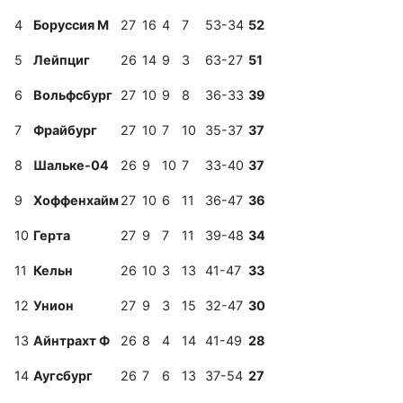
4
Боруссия М
27
16
4
7
53-34
52
5
Лейпциг
26
14
9
3
63-27
51
6
Вольфсбург
27
10
9
8
36-33
39
7
Фрайбург
27
10
7
10
35-37
37
8
Шальке-04
26
9
10
7
33-40
37
9
Хоффенхайм
27
10
6
11
36-47
36
10
Герта
27
9
7
11
39-48
34
11
Кельн
26
10
3
13
41-47
33
12
Унион
27
9
3
15
32-47
30
13
Айнтрахт Ф
26
8
4
14
41-49
28
14
Аугсбург
26
7
6
13
37-54
27