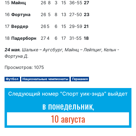
15
Майнц
26
8
3
15
36-55
27
16
Фортуна
26
5
8
13
27-50
23
17
Вердер
26
5
6
15
29-59
21
18
Падерборн
27
4
6
17
31-55
18
24 мая.
Шальке – Аугсбург, Майнц – Лейпциг, Кельн -
Фортуна Д.
Просмотров: 1075
Футбол
Национальные чемпионаты
Германия
Следующий номер "Спорт уик-энда" выйдет
в понедельник,
10 августа