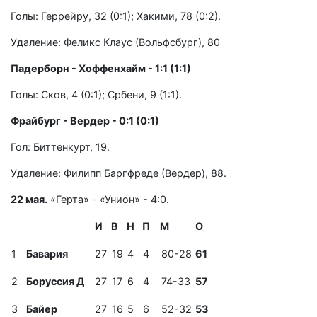
Голы: Геррейру, 32 (0:1); Хакими, 78 (0:2).
Удаление: Феликс Клаус (Вольфсбург), 80
Падерборн - Хоффенхайм - 1:1 (1:1)
Голы: Сков, 4 (0:1); Србени, 9 (1:1).
Фрайбург - Вердер - 0:1 (0:1)
Гол: Биттенкурт, 19.
Удаление: Филипп Баргфреде (Вердер), 88.
22 мая.
«Герта» - «Унион» - 4:0.
И
В
Н
П
М
О
1
Бавария
27
19
4
4
80-28
61
2
Боруссия Д
27
17
6
4
74-33
57
3
Байер
27
16
5
6
52-32
53