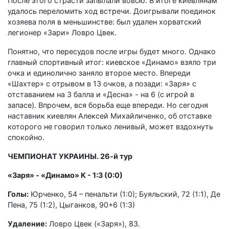
После этого страсти запылали вовсю. В итоге киевлянам
удалось переломить ход встречи. Доигрывали поединок
хозяева поля в меньшинстве: был удален хорватский
легионер «Зари» Ловро Цвек.
Понятно, что пересудов после игры будет много. Однако
главный спортивный итог: киевское «Динамо» взяло три
очка и единолично заняло второе место. Впереди
«Шахтер» с отрывом в 13 очков, а позади: «Заря» с
отставанием на 3 балла и «Десна» - на 6 (с игрой в
запасе). Впрочем, вся борьба еще впереди. Но сегодня
наставник киевлян Алексей Михайличенко, об отставке
которого не говорил только ленивый, может вздохнуть
спокойно.
ЧЕМПИОНАТ УКРАИНЫ. 26-й тур
«Заря» - «Динамо» К - 1:3 (0:0)
Голы:
Юрченко, 54 – пенальти (1:0); Буяльский, 72 (1:1), Де
Пена, 75 (1:2), Цыганков, 90+6 (1:3)
Удаление:
Ловро Цвек («Заря»), 83.