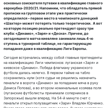
основных соискателя путевки в квалификацию главного
еврокубка-2020/21. Напомним, что обладатель прямой
прописки на групповом этапе уже практически
определился – первое место в чемпионате донецкий
«Шахтер» может потерять только теоретически. А вот
на вторую позицию реально претендуют сразу три
клуба: «Динамо», «Заря» и «Десна». Причем, до
сегодняшнего матча киевляне занимали лишь 4-ю
ступень в турнирной таблице, не гарантирующую
попадания даже в квалификацию Лиги Европы.
Сегодня встречались между собой главные претенденты
на квалификацию Лиги чемпионов: луганская «Заря» и
киевское «Динамо». Победа флагману украинского
футбола далась нелегко. В первом тайме на табло
сохранились нули (хотя судьи не решились назначить
пенальти в ворота «Динамо» за попадание мяча в руку
Дениса Попова), а во втором номинальные хозяева поля
(луганские футболисты принимали соперников в
Запорожье) вышли вперед. На 54-й минуте счет с
пенальти открыл полузащитник «Зари» Владлен Юрченко.