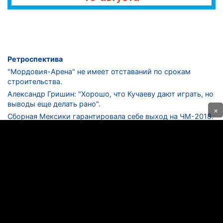
Ретроспектива
"Мордовия-Арена" не имеет отставаний по срокам
строительства.
Александр Гришин: "Хорошо, что Кучаеву дают играть, но
выводы еще делать рано".
×
Сборная Мексики гарантировала себе выход на ЧМ-2018.
Дмитрий Сычев: "Безусловно, "Лужники" - лучший
стадион в стране".
ФНЛ. "Спартак-2" в меньшинстве проиграл "Лучу-
Энергии".
ЦСКА одержал 250-ю "сухую" победу в чемпионатах
России.