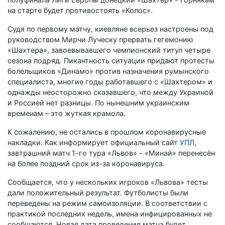
на старте будет противостоять «Колос».
Судя по первому матчу, киевляне всерьез настроены под
руководством Мирчи Луческу прервать гегемонию
«Шахтера», завоевывавшего чемпионский титул четыре
сезона подряд. Пикантность ситуации придают протесты
болельщиков «Динамо» против назначения румынского
специалиста, многие годы работавшего с «Шахтером» и
однажды неосторожно сказавшего, что между Украиной
и Россией нет разницы. По нынешним украинским
временам – это жуткая крамола.
К сожалению, не остались в прошлом коронавирусные
накладки. Как информирует официальный сайт
УПЛ
,
завтрашний матч 1-го тура «Львов» - «Минай» перенесён
на более поздний срок из-за коронавируса.
Сообщается, что у нескольких игроков «Львова» тесты
дали положительный результат. Футболисты были
переведены на режим самоизоляции. В соответствии с
практикой последних недель, имена инфицированных не
сообщаются. Новая дата проведения матча будет