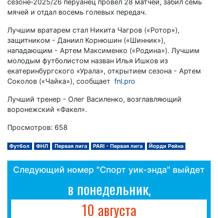
сезоне‑2025/26 перуанец провел 28 матчей, забил семь
мячей и отдал восемь голевых передач.
Лучшим вратарем стал Никита Чагров («Ротор»),
защитником - Даниил Корнюшин («Шинник»),
нападающим - Артем Максименко («Родина»). Лучшим
молодым футболистом назван Илья Ишков из
екатеринбургского «Урала», открытием сезона - Артем
Соколов («Чайка»), сообщает
fnl.pro
Лучший тренер - Олег Василенко, возглавляющий
воронежский «Факел».
Просмотров: 658
Футбол
ФНЛ
Первая лига
PARI - Первая лига
Йорди Рейна
Следующий номер "Спорт уик-энда" выйдет
в понедельник,
10 августа