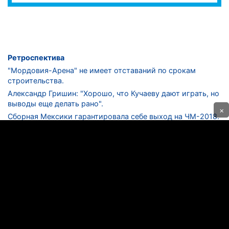
Ретроспектива
"Мордовия-Арена" не имеет отставаний по срокам
строительства.
Александр Гришин: "Хорошо, что Кучаеву дают играть, но
выводы еще делать рано".
×
Сборная Мексики гарантировала себе выход на ЧМ-2018.
Дмитрий Сычев: "Безусловно, "Лужники" - лучший
стадион в стране".
ФНЛ. "Спартак-2" в меньшинстве проиграл "Лучу-
Энергии".
ЦСКА одержал 250-ю "сухую" победу в чемпионатах
России.