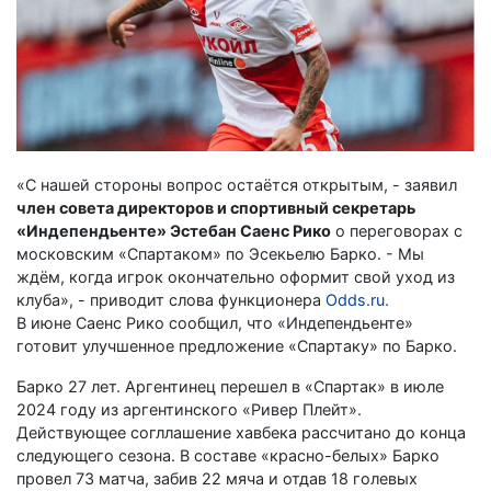
«С нашей стороны вопрос остаётся открытым, - заявил
член совета директоров и спортивный секретарь
«Индепендьенте» Эстебан Саенс Рико
о переговорах с
московским «Спартаком» по Эсекьелю Барко. - Мы
ждём, когда игрок окончательно оформит свой уход из
клуба», - приводит слова функционера
Odds.ru.
В июне Саенс Рико сообщил, что «Индепендьенте»
готовит улучшенное предложение «Спартаку» по Барко.
Барко 27 лет. Аргентинец перешел в «Спартак» в июле
2024 году из аргентинского «Ривер Плейт».
Действующее согллашение хавбека рассчитано до конца
следующего сезона. В составе «красно-белых» Барко
провел 73 матча, забив 22 мяча и отдав 18 голевых