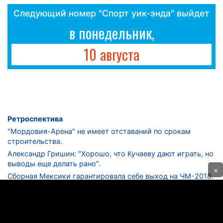
Следующий номер "Спорт уик-энда" выйдет
в понедельник,
10 августа
Ретроспектива
"Мордовия-Арена" не имеет отставаний по срокам
строительства.
Александр Гришин: "Хорошо, что Кучаеву дают играть, но
выводы еще делать рано".
×
Сборная Мексики гарантировала себе выход на ЧМ-2018.
Дмитрий Сычев: "Безусловно, "Лужники" - лучший
стадион в стране".
ФНЛ. "Спартак-2" в меньшинстве проиграл "Лучу-
Энергии".