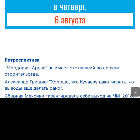
в четверг,
6 августа
Ретроспектива
"Мордовия-Арена" не имеет отставаний по срокам
строительства.
Александр Гришин: "Хорошо, что Кучаеву дают играть, но
выводы еще делать рано".
×
Сборная Мексики гарантировала себе выход на ЧМ-2018.
Дмитрий Сычев: "Безусловно, "Лужники" - лучший
стадион в стране".
ФНЛ. "Спартак-2" в меньшинстве проиграл "Лучу-
Энергии".
ЦСКА одержал 250-ю "сухую" победу в чемпионатах
России.