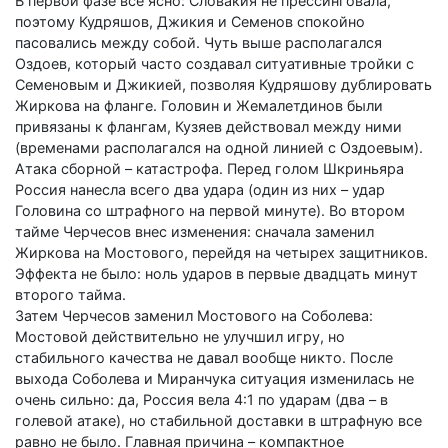
В первой фазе все ясно: Словакия не прессинговала,
поэтому Кудряшов, Джикия и Семенов спокойно
пасовались между собой. Чуть выше располагался
Оздоев, который часто создавал ситуативные тройки с
Семеновым и Джикией, позволяя Кудряшову дублировать
Жиркова на фланге. Головин и Жемалетдинов были
привязаны к флангам, Кузяев действовал между ними
(временами располагался на одной линией с Оздоевым).
Атака сборной – катастрофа. Перед голом Шкриньяра
Россия нанесла всего два удара (один из них – удар
Головина со штрафного на первой минуте). Во втором
тайме Черчесов внес изменения: сначала заменил
Жиркова на Мостового, перейдя на четырех защитников.
Эффекта не было: ноль ударов в первые двадцать минут
второго тайма.
Затем Черчесов заменил Мостового на Соболева:
Мостовой действительно не улучшил игру, но
стабильного качества не давал вообще никто. После
выхода Соболева и Миранчука ситуация изменилась не
очень сильно: да, Россия вела 4:1 по ударам (два – в
голевой атаке), но стабильной доставки в штрафную все
равно не было. Главная причина – компактное