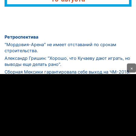
Ретроспектива
"Мордовия-Арена" не имеет отставаний по срокам
строительства.
Александр Гришин: "Хорошо, что Кучаеву дают играть, но
выводы еще делать рано".
×
Сборная Мексики гарантировала себе выход на ЧМ-2018.
Дмитрий Сычев: "Безусловно, "Лужники" - лучший
стадион в стране".
ФНЛ. "Спартак-2" в меньшинстве проиграл "Лучу-
Энергии".
ЦСКА одержал 250-ю "сухую" победу в чемпионатах
России.