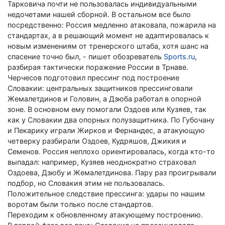
Тарковича почти не пользовалась индивидуальными
недочетами нашей сборной. В остальном все было
посредственно: Россия медленно атаковала, пожарила на
стандартах, а в решающий момент не адаптировалась к
новым изменениям от тренерского штаба, хотя шанс на
спасение точно был, - пишет обозреватель
Sports.ru
,
разбирая тактически поражение России в Трнаве.
Черчесов подготовил прессинг под построение
Словакии: центральных защитников прессинговали
Жемалетдинов и Головин, а Дзюба работал в опорной
зоне. В основном ему помогали Оздоев или Кузяев, так
как у Словакии два опорных полузащитника. По Губочану
и Пекарику играли Жирков и Фернандес, а атакующую
четверку разбирали Оздоев, Кудряшов, Джикия и
Семенов. Россия неплохо ориентировалась, когда кто-то
выпадал: например, Кузяев неоднократно страховал
Оздоева, Дзюбу и Жемалетдинова. Пару раз проигрывали
подбор, но Словакия этим не пользовалась.
Положительное следствие прессинга: удары по нашим
воротам были только после стандартов.
Переходим к обновленному атакующему построению.