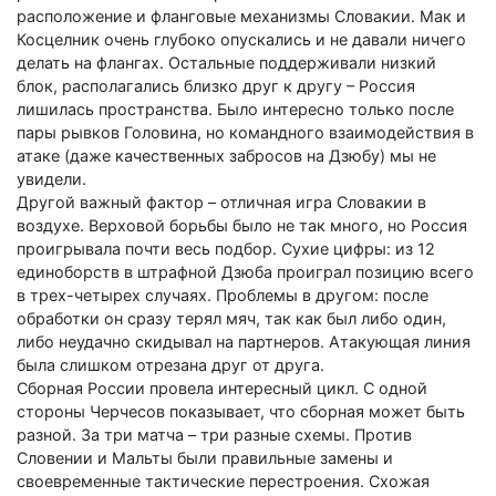
расположение и фланговые механизмы Словакии. Мак и
Косцелник очень глубоко опускались и не давали ничего
делать на флангах. Остальные поддерживали низкий
блок, располагались близко друг к другу – Россия
лишилась пространства. Было интересно только после
пары рывков Головина, но командного взаимодействия в
атаке (даже качественных забросов на Дзюбу) мы не
увидели.
Другой важный фактор – отличная игра Словакии в
воздухе. Верховой борьбы было не так много, но Россия
проигрывала почти весь подбор. Сухие цифры: из 12
единоборств в штрафной Дзюба проиграл позицию всего
в трех-четырех случаях. Проблемы в другом: после
обработки он сразу терял мяч, так как был либо один,
либо неудачно скидывал на партнеров. Атакующая линия
была слишком отрезана друг от друга.
Сборная России провела интересный цикл. С одной
стороны Черчесов показывает, что сборная может быть
разной. За три матча – три разные схемы. Против
Словении и Мальты были правильные замены и
своевременные тактические перестроения. Схожая