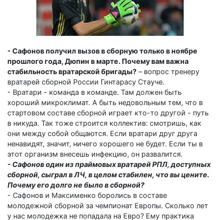
- Сафонов получил вызов в сборную только в ноябре
прошлого года, Дюпин в марте. Почему вам важна
стабильность вратарской бригады?
– вопрос тренеру
вратарей сборной России Гинтарасу Стауче.
- Вратари - команда в команде. Там должен быть
хороший микроклимат. А быть недовольным тем, что в
стартовом составе сборной играет кто-то другой - путь
в никуда. Так тоже строится коллектив: смотришь, как
они между собой общаются. Если вратари друг друга
ненавидят, значит, ничего хорошего не будет. Если ты в
этот организм внесешь инфекцию, он развалится.
- Сафонов один из праймовых вратарей РПЛ, доступных
сборной, сыграл в ЛЧ, в целом стабилен, что вы цените.
Почему его долго не было в сборной?
- Сафонов и Максименко боролись в составе
молодежной сборной за чемпионат Европы. Сколько лет
у нас молодежка не попадала на Евро? Ему практика