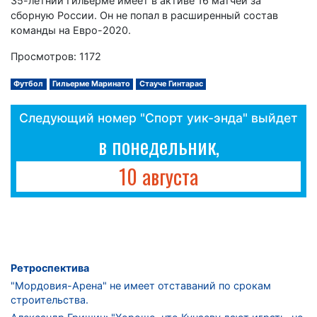
35-летний Гильерме имеет в активе 16 матчей за
сборную России. Он не попал в расширенный состав
команды на Евро-2020.
Просмотров: 1172
Футбол
Гильерме Маринато
Стауче Гинтарас
Следующий номер "Спорт уик-энда" выйдет
в понедельник,
10 августа
Ретроспектива
"Мордовия-Арена" не имеет отставаний по срокам
строительства.