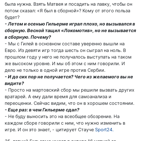
была нужна. Взять Матвея и посадить на лавку, чтобы он
потом сказал: «Я был в сборной»? Кому от этого польза
будет?
- Летом и осенью Гильерме играл плохо, но вызывался в
сборную. Весной тащил «Локомотив», но не вызывается
в сборную. Почему?
- Мы с Гилей в основном составе уверенно вышли на
Евро. Из девяти игр тогда шесть он сыграл на ноль. В
прошлом году у него не получалось выступать на таком
же высоком уровне. И мы об этом с ним говорили. И
дело не только в одной игре против Сербии.
- И до сих пор не получается? Чего из желаемого вы не
видите?
- Просто на мартовский сбор мы решили вызвать других
вратарей. А ему дали время для самоанализа и
переоценки. Сейчас видим, что он в хорошем состоянии.
- Еще раз: в чем Гильерме сдал?
- Не буду выносить это на всеобщее обозрение. На
каждом сборе говорили с ним, что нужно изменить в
игре. И он это знает, - цитирует Стауче
Sport24.