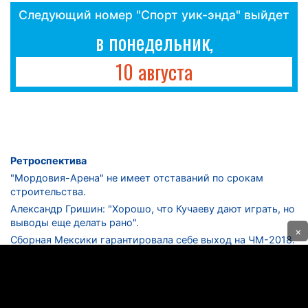
Следующий номер "Спорт уик-энда" выйдет
в понедельник,
10 августа
Ретроспектива
"Мордовия-Арена" не имеет отставаний по срокам
строительства.
Александр Гришин: "Хорошо, что Кучаеву дают играть, но
выводы еще делать рано".
×
Сборная Мексики гарантировала себе выход на ЧМ-2018.
Дмитрий Сычев: "Безусловно, "Лужники" - лучший
стадион в стране".
ФНЛ. "Спартак-2" в меньшинстве проиграл "Лучу-
Энергии".