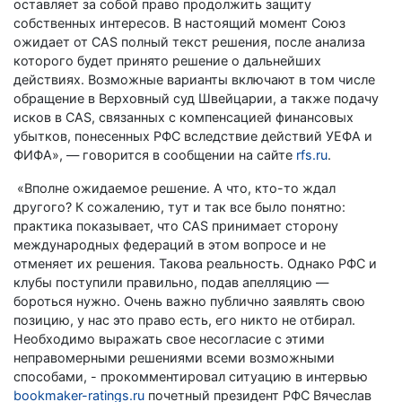
оставляет за собой право продолжить защиту
собственных интересов. В настоящий момент Союз
ожидает от CAS полный текст решения, после анализа
которого будет принято решение о дальнейших
действиях. Возможные варианты включают в том числе
обращение в Верховный суд Швейцарии, а также подачу
исков в CAS, связанных с компенсацией финансовых
убытков, понесенных РФС вследствие действий УЕФА и
ФИФА», — говорится в сообщении на сайте
rfs.ru
.
«Вполне ожидаемое решение. А что, кто-то ждал
другого? К сожалению, тут и так все было понятно:
практика показывает, что CAS принимает сторону
международных федераций в этом вопросе и не
отменяет их решения. Такова реальность. Однако РФС и
клубы поступили правильно, подав апелляцию —
бороться нужно. Очень важно публично заявлять свою
позицию, у нас это право есть, его никто не отбирал.
Необходимо выражать свое несогласие с этими
неправомерными решениями всеми возможными
способами, - прокомментировал ситуацию в интервью
bookmaker-ratings.ru
почетный президент РФС Вячеслав