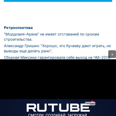
Ретроспектива
"Мордовия-Арена" не имеет отставаний по срокам
строительства.
Александр Гришин: "Хорошо, что Кучаеву дают играть, но
выводы еще делать рано".
×
Сборная Мексики гарантировала себе выход на ЧМ-2018.
Дмитрий Сычев: "Безусловно, "Лужники" - лучший
стадион в стране".
ФНЛ. "Спартак-2" в меньшинстве проиграл "Лучу-
Энергии".
ЦСКА одержал 250-ю "сухую" победу в чемпионатах
России.