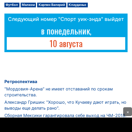
Футбол
Малком
Карпин Валерий
Клаудиньо
Следующий номер "Спорт уик-энда" выйдет
в понедельник,
10 августа
Ретроспектива
"Мордовия-Арена" не имеет отставаний по срокам
строительства.
Александр Гришин: "Хорошо, что Кучаеву дают играть, но
выводы еще делать рано".
×
Сборная Мексики гарантировала себе выход на ЧМ-2018.
Дмитрий Сычев: "Безусловно, "Лужники" - лучший
стадион в стране".