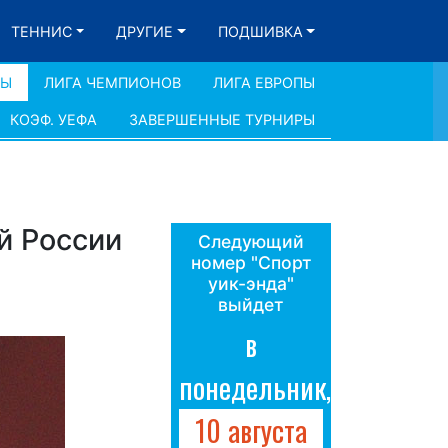
ТЕННИС
ДРУГИЕ
ПОДШИВКА
ДЫ
ЛИГА ЧЕМПИОНОВ
ЛИГА ЕВРОПЫ
КОЭФ. УЕФА
ЗАВЕРШЕННЫЕ ТУРНИРЫ
й России
Следующий
номер "Спорт
уик-энда"
выйдет
в
понедельник,
10 августа