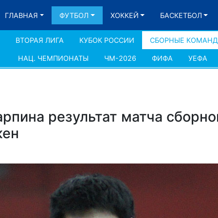
ГЛАВНАЯ
ФУТБОЛ
ХОККЕЙ
БАСКЕТБОЛ
ВТОРАЯ ЛИГА
КУБОК РОССИИ
СБОРНЫЕ КОМАН
НАЦ. ЧЕМПИОНАТЫ
ЧМ-2026
ФИФА
УЕФА
арпина результат матча сборно
жен