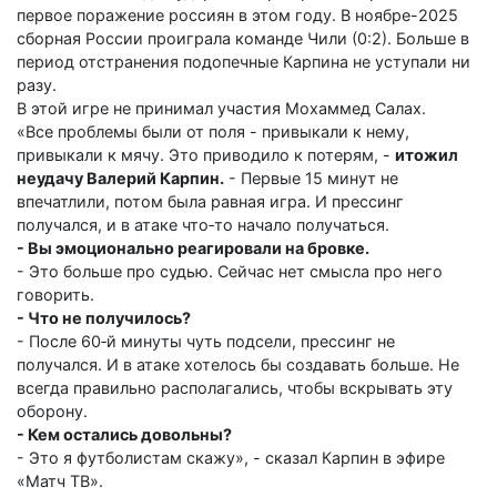
первое поражение россиян в этом году. В ноябре-2025
сборная России проиграла команде Чили (0:2). Больше в
период отстранения подопечные Карпина не уступали ни
разу.
В этой игре не принимал участия Мохаммед Салах.
«Все проблемы были от поля - привыкали к нему,
привыкали к мячу. Это приводило к потерям, -
итожил
неудачу Валерий Карпин.
- Первые 15 минут не
впечатлили, потом была равная игра. И прессинг
получался, и в атаке что‑то начало получаться.
- Вы эмоционально реагировали на бровке.
- Это больше про судью. Сейчас нет смысла про него
говорить.
- Что не получилось?
- После 60‑й минуты чуть подсели, прессинг не
получался. И в атаке хотелось бы создавать больше. Не
всегда правильно располагались, чтобы вскрывать эту
оборону.
- Кем остались довольны?
- Это я футболистам скажу», - сказал Карпин в эфире
«Матч ТВ».