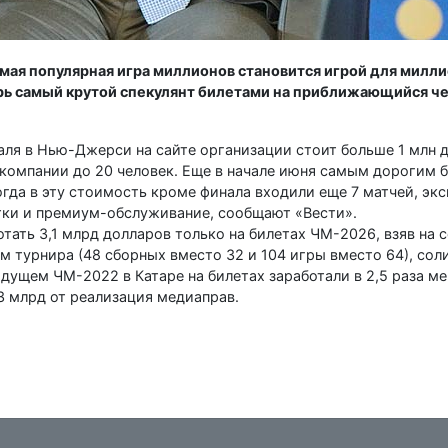
мая популярная игра миллионов становится игрой для милли
рь самый крутой спекулянт билетами на приближающийся ч
ля в Нью-Джерси на сайте организации стоит больше 1 млн 
 компании до 20 человек. Еще в начале июня самым дорогим 
тогда в эту стоимость кроме финала входили еще 7 матчей, э
итки и премиум-обслуживание, сообщают «Вести».
тать 3,1 млрд долларов только на билетах ЧМ-2026, взяв на 
м турнира (48 сборных вместо 32 и 104 игры вместо 64), со
дущем ЧМ-2022 в Катаре на билетах заработали в 2,5 раза м
3 млрд от реализация медиаправ.