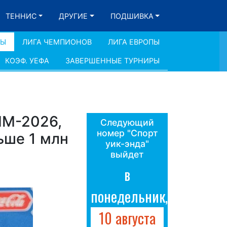
ТЕННИС
ДРУГИЕ
ПОДШИВКА
ДЫ
ЛИГА ЧЕМПИОНОВ
ЛИГА ЕВРОПЫ
КОЭФ. УЕФА
ЗАВЕРШЕННЫЕ ТУРНИРЫ
ЧМ-2026,
Следующий
номер "Спорт
ьше 1 млн
уик-энда"
выйдет
в
понедельник,
10 августа