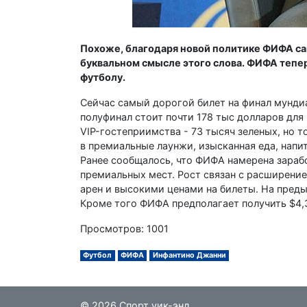
Похоже, благодаря новой политике ФИФА са
буквальном смысле этого слова. ФИФА тепе
футболу.
Сейчас самый дорогой билет на финал мундиа
полуфинал стоит почти 178 тыс долларов для
VIP-гостеприимства - 73 тысяч зеленых, но 
в премиальные лаунжи, изысканная еда, нап
Ранее сообщалось, что ФИФА намерена зарабо
премиальных мест. Рост связан с расширение
арен и высокими ценами на билеты. На преды
Кроме того ФИФА предполагает получить $4,
Просмотров: 1001
Футбол
ФИФА
Инфантино Джанни
© 2026 Спорт уик-энд