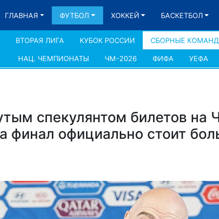
ГЛАВНАЯ
ФУТБОЛ
ХОККЕЙ
БАСКЕТБОЛ
ВТОРАЯ ЛИГА
КУБОК РОССИИ
СБОРНЫЕ КОМАН
НАЦ. ЧЕМПИОНАТЫ
ЧМ-2026
ФИФА
УЕФА
тым спекулянтом билетов на 
а финал официально стоит бол