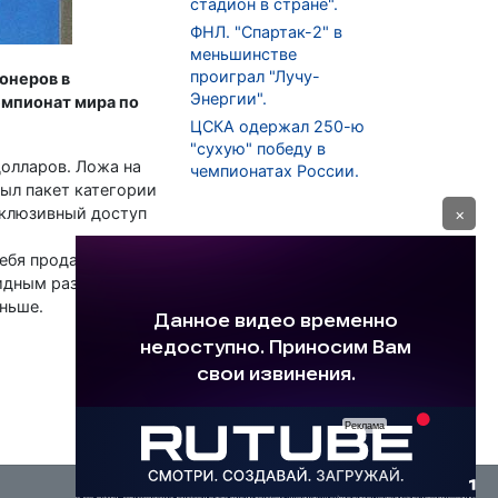
стадион в стране".
ФНЛ. "Спартак-2" в
меньшинстве
проиграл "Лучу-
онеров в
Энергии".
емпионат мира по
ЦСКА одержал 250-ю
"сухую" победу в
долларов. Ложа на
чемпионатах России.
был пакет категории
ксклюзивный доступ
×
себя продажу
лидным размером
еньше.