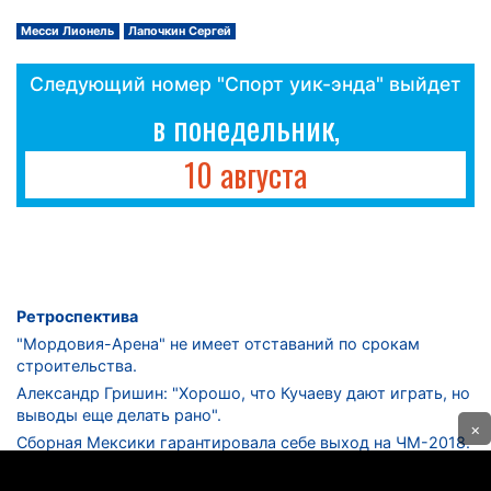
Месси Лионель
Лапочкин Сергей
Следующий номер "Спорт уик-энда" выйдет
в понедельник,
10 августа
Ретроспектива
"Мордовия-Арена" не имеет отставаний по срокам
строительства.
Александр Гришин: "Хорошо, что Кучаеву дают играть, но
выводы еще делать рано".
×
Сборная Мексики гарантировала себе выход на ЧМ-2018.
Дмитрий Сычев: "Безусловно, "Лужники" - лучший