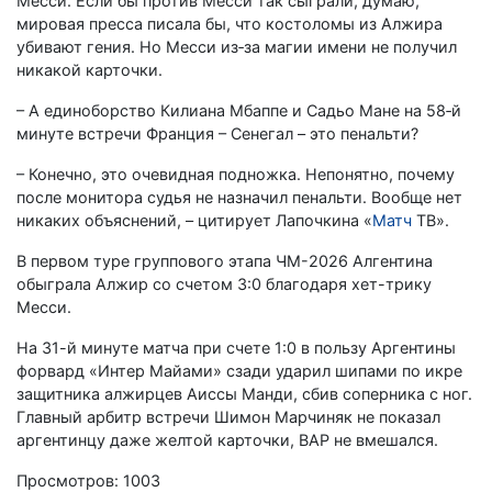
Месси. Если бы против Месси так сыграли, думаю,
мировая пресса писала бы, что костоломы из Алжира
убивают гения. Но Месси из‑за магии имени не получил
никакой карточки.
– А единоборство Килиана Мбаппе и Садьо Мане на 58‑й
минуте встречи Франция – Сенегал – это пенальти?
– Конечно, это очевидная подножка. Непонятно, почему
после монитора судья не назначил пенальти. Вообще нет
никаких объяснений, – цитирует Лапочкина «
Матч
ТВ».
В первом туре группового этапа ЧМ-2026 Алгентина
обыграла Алжир со счетом 3:0 благодаря хет-трику
Месси.
На 31-й минуте матча при счете 1:0 в пользу Аргентины
форвард «Интер Майами» сзади ударил шипами по икре
защитника алжирцев Аиссы Манди, сбив соперника с ног.
Главный арбитр встречи Шимон Марчиняк не показал
аргентинцу даже желтой карточки, ВАР не вмешался.
Просмотров: 1003