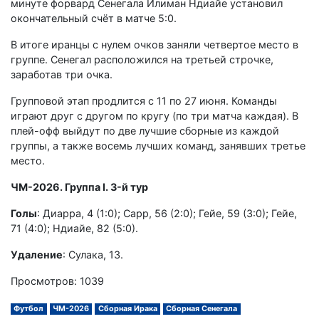
минуте форвард Сенегала Илиман Ндиайе установил
окончательный счёт в матче 5:0.
В итоге иранцы с нулем очков заняли четвертое место в
группе. Сенегал расположился на третьей строчке,
заработав три очка.
Групповой этап продлится с 11 по 27 июня. Команды
играют друг с другом по кругу (по три матча каждая). В
плей-офф выйдут по две лучшие сборные из каждой
группы, а также восемь лучших команд, занявших третье
место.
ЧМ-2026. Группа I. 3-й тур
Голы
: Диарра, 4 (1:0); Сарр, 56 (2:0); Гейе, 59 (3:0); Гейе,
71 (4:0); Ндиайе, 82 (5:0).
Удаление
: Сулака, 13.
Просмотров: 1039
Футбол
ЧМ-2026
Сборная Ирака
Сборная Сенегала