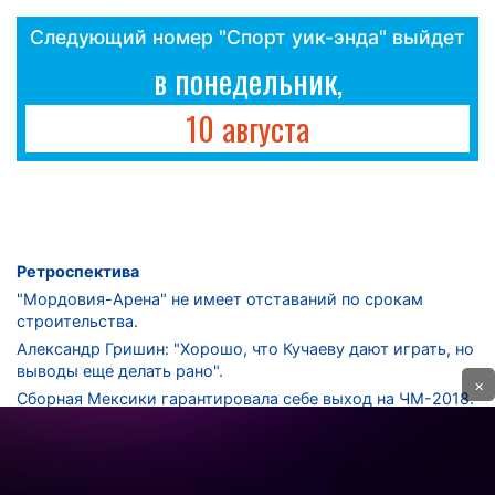
Следующий номер "Спорт уик-энда" выйдет
в понедельник,
10 августа
Ретроспектива
"Мордовия-Арена" не имеет отставаний по срокам
строительства.
Александр Гришин: "Хорошо, что Кучаеву дают играть, но
выводы еще делать рано".
×
Сборная Мексики гарантировала себе выход на ЧМ-2018.
Дмитрий Сычев: "Безусловно, "Лужники" - лучший
стадион в стране".
ФНЛ. "Спартак-2" в меньшинстве проиграл "Лучу-