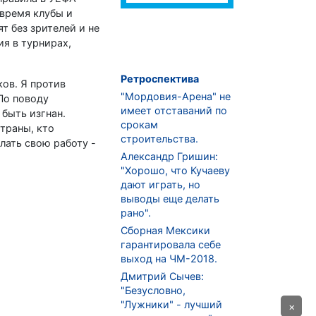
время клубы и
т без зрителей и не
ия в турнирах,
Ретроспектива
ков. Я против
"Мордовия-Арена" не
 По поводу
имеет отставаний по
 быть изгнан.
срокам
страны, кто
строительства.
лать свою работу -
Александр Гришин:
"Хорошо, что Кучаеву
дают играть, но
выводы еще делать
рано".
Сборная Мексики
гарантировала себе
выход на ЧМ-2018.
Дмитрий Сычев:
"Безусловно,
"Лужники" - лучший
×