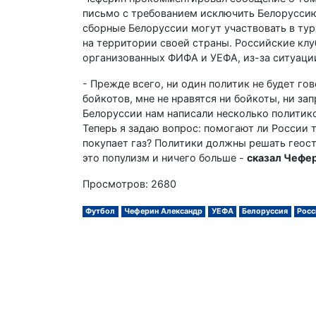
письмо с требованием исключить Белоруссию
сборные Белоруссии могут участвовать в тур
на территории своей страны. Российские клу
организованных ФИФА и УЕФА, из-за ситуации
- Прежде всего, ни один политик не будет гов
бойкотов, мне не нравятся ни бойкоты, ни за
Белоруссии нам написали несколько политико
Теперь я задаю вопрос: помогают ли России т
покупает газ? Политики должны решать геос
это популизм и ничего больше -
сказал Чефе
Просмотров: 2680
Футбол
Чеферин Александр
УЕФА
Белоруссия
Росс