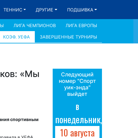
ТЕННИС
ДРУГИЕ
ПОДШИВКА
ДЫ
ЛИГА ЧЕМПИОНОВ
ЛИГА ЕВРОПЫ
КОЭФ. УЕФА
ЗАВЕРШЕННЫЕ ТУРНИРЫ
ков: «Мы
Следующий
номер "Спорт
уик-энда"
выйдет
в
понедельник,
зания спортивным
10 августа
правила в УЕФА