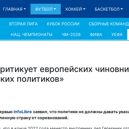
ГЛАВНАЯ
ФУТБОЛ
ХОККЕЙ
БАСКЕТБОЛ
ВТОРАЯ ЛИГА
КУБОК РОССИИ
СБОРНЫЕ КОМАН
НАЦ. ЧЕМПИОНАТЫ
ЧМ-2026
ФИФА
УЕФА
ритикует европейских чиновни
аких политиков»
тервью
infoLibre
заявил, что политики не должны давать ука
ленную страну от соревнований.
 что в конце 2022 года министр внутренних дел Германии от