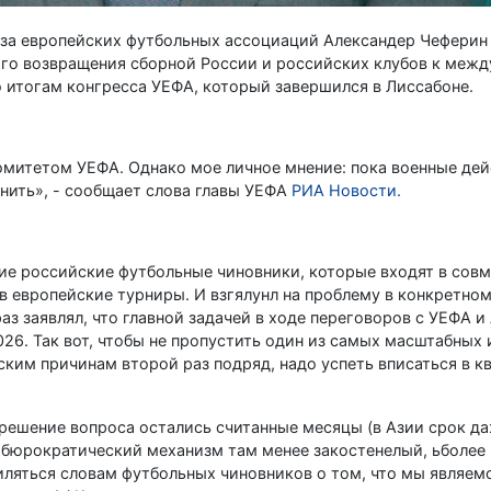
за европейских футбольных ассоциаций Александер Чеферин 
го возвращения сборной России и российских клубов к меж
 итогам конгресса УЕФА, который завершился в Лиссабоне.
омитетом УЕФА. Однако мое личное мнение: пока военные дей
енить», - сообщает слова главы УЕФА
РИА Новости.
ние российские футбольные чиновники, которые входят в сов
 европейские турниры. И взгялунл на проблему в конкретном
з заявлял, что главной задачей в ходе переговоров с УЕФА и
26. Так вот, чтобы не пропустить один из самых масштабных
ским причинам второй раз подряд, надо успеть вписаться в 
 решение вопроса остались считанные месяцы (в Азии срок д
и бюрократический механизм там менее закостенелый, ьболее
умиляться словам футбольных чиновников о том, что мы являем