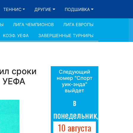
ТЕННИС
ДРУГИЕ
ПОДШИВКА
ДЫ
ЛИГА ЧЕМПИОНОВ
ЛИГА ЕВРОПЫ
КОЭФ. УЕФА
ЗАВЕРШЕННЫЕ ТУРНИРЫ
ил сроки
Следующий
номер "Спорт
ы УЕФА
уик-энда"
выйдет
в
понедельник,
10 августа