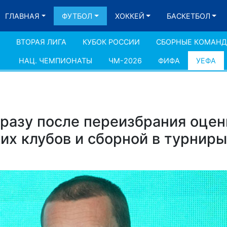
ГЛАВНАЯ
ФУТБОЛ
ХОККЕЙ
БАСКЕТБОЛ
ВТОРАЯ ЛИГА
КУБОК РОССИИ
СБОРНЫЕ КОМАН
НАЦ. ЧЕМПИОНАТЫ
ЧМ-2026
ФИФА
УЕФА
разу после переизбрания оцен
их клубов и сборной в турнир