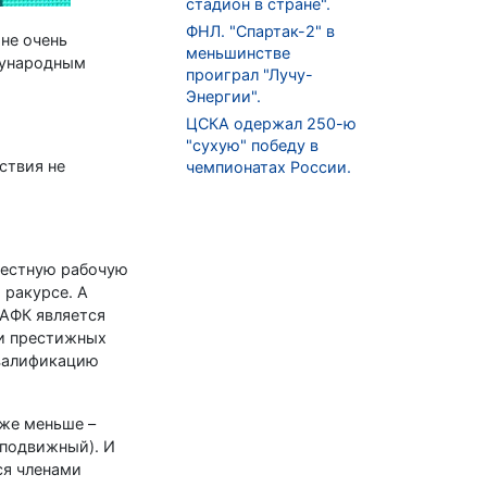
стадион в стране".
ФНЛ. "Спартак-2" в
не очень
меньшинстве
дународным
проиграл "Лучу-
Энергии".
ЦСКА одержал 250-ю
"сухую" победу в
ствия не
чемпионатах России.
местную рабочую
 ракурсе. А
 АФК является
 и престижных
квалификацию
аже меньше –
 подвижный). И
ся членами