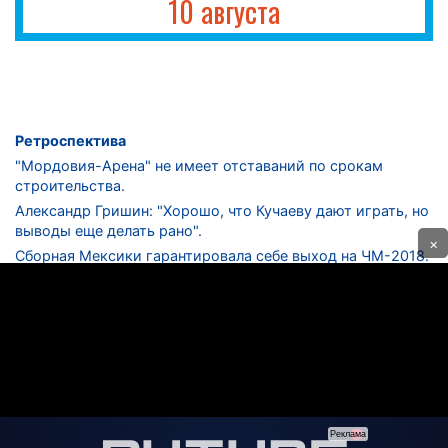
10 августа
Ретроспектива
"Мордовия-Арена" не имеет отставаний по срокам
строительства.
Александр Гришин: "Хорошо, что Кучаеву дают играть, но
выводы еще делать рано".
×
Сборная Мексики гарантировала себе выход на ЧМ-2018.
Дмитрий Сычев: "Безусловно, "Лужники" - лучший
стадион в стране".
ФНЛ. "Спартак-2" в меньшинстве проиграл "Лучу-
Энергии".
ЦСКА одержал 250-ю "сухую" победу в чемпионатах
России.