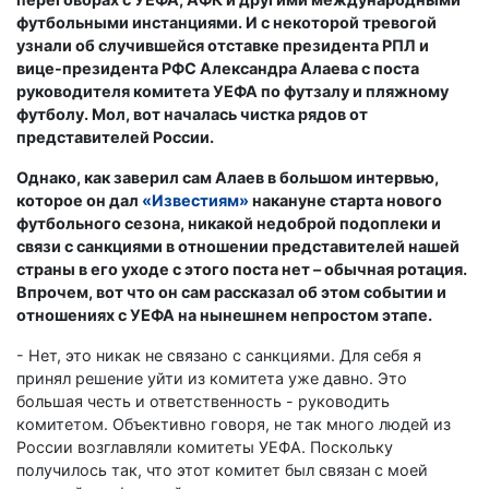
футбольными инстанциями. И с некоторой тревогой
узнали об случившейся отставке президента РПЛ и
вице-президента РФС Александра Алаева с поста
руководителя комитета УЕФА по футзалу и пляжному
футболу. Мол, вот началась чистка рядов от
представителей России.
Однако, как заверил сам Алаев в большом интервью,
которое он дал
«Известиям»
накануне старта нового
футбольного сезона, никакой недоброй подоплеки и
связи с санкциями в отношении представителей нашей
страны в его уходе с этого поста нет – обычная ротация.
Впрочем, вот что он сам рассказал об этом событии и
отношениях с УЕФА на нынешнем непростом этапе.
- Нет, это никак не связано с санкциями. Для себя я
принял решение уйти из комитета уже давно. Это
большая честь и ответственность - руководить
комитетом. Объективно говоря, не так много людей из
России возглавляли комитеты УЕФА. Поскольку
получилось так, что этот комитет был связан с моей