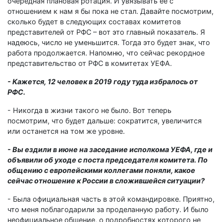
очередная плановая ротация. И увязывать ее с
отношением к нам я бы пока не стал. Давайте посмотрим,
сколько будет в следующих составах комитетов
представителей от РФС – вот это главный показатель. Я
надеюсь, число не уменьшится. Тогда это будет знак, что
работа продолжается. Напомню, что сейчас рекордное
представительство от РФС в комитетах УЕФА.
- Кажется, 12 человек в 2019 году туда избралось от
РФС.
- Никогда в жизни такого не было. Вот теперь
посмотрим, что будет дальше: сократится, увеличится
или останется на том же уровне.
- Вы ездили в июне на заседание исполкома УЕФА, где и
объявили об уходе с поста председателя комитета. По
общению с европейскими коллегами поняли, какое
сейчас отношение к России в сложившейся ситуации?
- Была официальная часть в этой командировке. Приятно,
что меня поблагодарили за проделанную работу. И было
неофициальное общение, о подробностях которого не