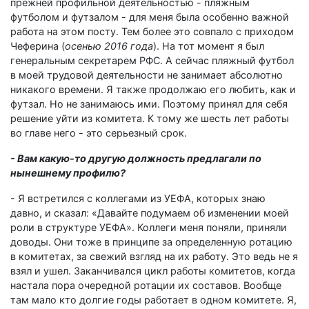
прежней профильной деятельностью - пляжным
футболом и футзалом - для меня была особенно важной
работа на этом посту. Тем более это совпало с приходом
Чеферина (
осенью 2016 года
). На тот момент я был
генеральным секретарем РФС. А сейчас пляжный футбол
в моей трудовой деятельности не занимает абсолютно
никакого времени. Я также продолжаю его любить, как и
футзал. Но не занимаюсь ими. Поэтому принял для себя
решение уйти из комитета. К тому же шесть лет работы
во главе него - это серьезный срок.
- Вам какую-то другую должность предлагали по
нынешнему профилю?
- Я встретился с коллегами из УЕФА, которых знаю
давно, и сказал: «Давайте подумаем об изменении моей
роли в структуре УЕФА». Коллеги меня поняли, приняли
доводы. Они тоже в принципе за определенную ротацию
в комитетах, за свежий взгляд на их работу. Это ведь не я
взял и ушел. Заканчивался цикл работы комитетов, когда
настала пора очередной ротации их составов. Вообще
там мало кто долгие годы работает в одном комитете. Я,