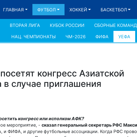
ГЛАВНАЯ
ФУТБОЛ
ХОККЕЙ
БАСКЕТБОЛ
ВТОРАЯ ЛИГА
КУБОК РОССИИ
СБОРНЫЕ КОМАН
НАЦ. ЧЕМПИОНАТЫ
ЧМ-2026
ФИФА
УЕФА
 посетят конгресс Азиатской
 в случае приглашения
посетить конгресс или исполком АФК?
тое мероприятие, -
сказал генеральный секретарь РФС Макс
, и ФИФА, и другие футбольные ассоциации. Когда РФС пров