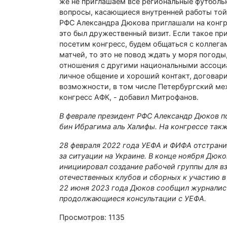
же не приглашаем все региональные футбол
вопросы, касающиеся внутренней работы той 
РФС Александра Дюкова приглашали на конгре
это был дружественный визит. Если такое пр
посетим конгресс, будем общаться с коллега
матчей, то это не повод ждать у моря погод
отношения с другими национальными ассоциац
личное общение и хороший контакт, договари
возможности, в том числе Петербургский м
конгресс АФК, - добавил Митрофанов.
В феврале президент РФС Александр Дюков п
бин Ибрагима аль Халифы. На конгрессе так
28 февраля 2022 года УЕФА и ФИФА отстрани
за ситуации на Украине. В конце ноября Дюк
инициировал создание рабочей группы для в
отечественных клубов и сборных к участию 
22 июня 2023 года Дюков сообщил журналист
продолжающиеся консультации с УЕФА.
Просмотров: 1135