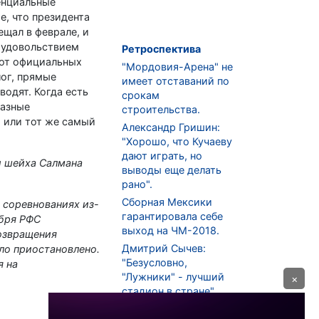
енциальные
е, что президента
ещал в феврале, и
м удовольствием
Ретроспектива
 от официальных
"Мордовия-Арена" не
лог, прямые
имеет отставаний по
одят. Когда есть
срокам
разные
строительства.
 или тот же самый
Александр Гришин:
"Хорошо, что Кучаеву
дают играть, но
и шейха Салмана
выводы еще делать
рано".
Сборная Мексики
 соревнованиях из-
гарантировала себе
абря РФС
выход на ЧМ-2018.
озвращения
Дмитрий Сычев:
ло приостановлено.
"Безусловно,
я на
"Лужники" - лучший
×
стадион в стране".
ФНЛ. "Спартак-2" в