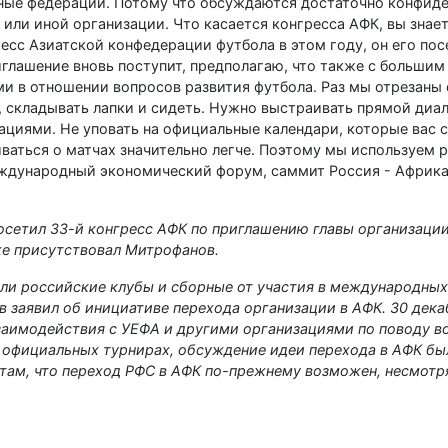
ьные федерации. Потому что обсуждаются достаточно конфид
или иной организации. Что касается конгресса АФК, вы знает
сс Азиатской конфедерации футбола в этом году, он его пос
иглашение вновь поступит, предполагаю, что также с больши
ми в отношении вопросов развития футбола. Раз мы отрезаны
ы, складывать лапки и сидеть. Нужно выстраивать прямой диа
иями. Не уповать на официальные календари, которые вас св
ваться о матчах значительно легче. Поэтому мы используем 
еждународный экономический форум, саммит Россия - Африка
осетил 33-й конгресс АФК по приглашению главы организаци
же присутствовал Митрофанов.
ли российские клубы и сборные от участия в международных
ов заявил об инициативе перехода организации в АФК. 30 дек
заимодействия с УЕФА и другими организациями по поводу в
в официальных турнирах, обсуждение идеи перехода в АФК бы
ам, что переход РФС в АФК по-прежнему возможен, несмотр