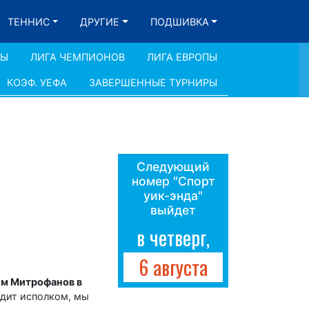
ТЕННИС
ДРУГИЕ
ПОДШИВКА
ДЫ
ЛИГА ЧЕМПИОНОВ
ЛИГА ЕВРОПЫ
КОЭФ. УЕФА
ЗАВЕРШЕННЫЕ ТУРНИРЫ
Следующий
номер "Спорт
уик-энда"
выйдет
в четверг,
6 августа
им Митрофанов в
одит исполком, мы