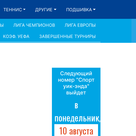
ТЕННИС
ДРУГИЕ
ПОДШИВКА
ДЫ
ЛИГА ЧЕМПИОНОВ
ЛИГА ЕВРОПЫ
КОЭФ. УЕФА
ЗАВЕРШЕННЫЕ ТУРНИРЫ
Следующий
номер "Спорт
уик-энда"
выйдет
в
понедельник,
10 августа