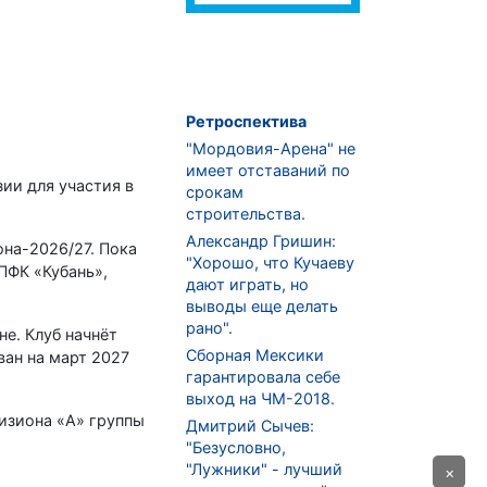
Ретроспектива
"Мордовия-Арена" не
имеет отставаний по
ии для участия в
срокам
строительства.
Александр Гришин:
она-2026/27. Пока
"Хорошо, что Кучаеву
ПФК «Кубань»,
дают играть, но
выводы еще делать
рано".
е. Клуб начнёт
Сборная Мексики
ван на март 2027
гарантировала себе
выход на ЧМ-2018.
визиона «А» группы
Дмитрий Сычев:
"Безусловно,
"Лужники" - лучший
×