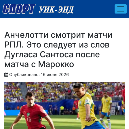
Анчелотти смотрит матчи
РПЛ. Это следует из слов
Дугласа Сантоса после
матча с Марокко
Опубликовано: 16 июня 2026