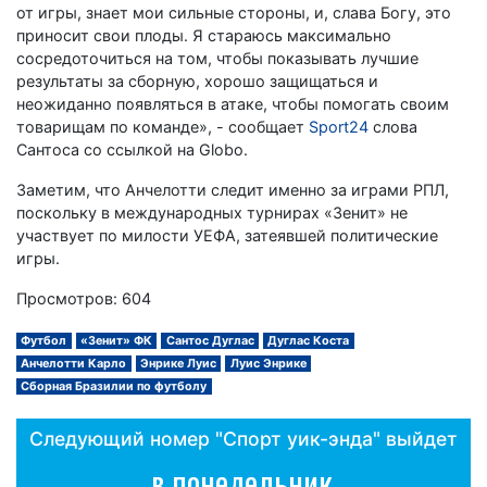
от игры, знает мои сильные стороны, и, слава Богу, это
приносит свои плоды. Я стараюсь максимально
сосредоточиться на том, чтобы показывать лучшие
результаты за сборную, хорошо защищаться и
неожиданно появляться в атаке, чтобы помогать своим
товарищам по команде», - сообщает
Sport24
слова
Сантоса со ссылкой на Globo.
Заметим, что Анчелотти следит именно за играми РПЛ,
поскольку в международных турнирах «Зенит» не
участвует по милости УЕФА, затеявшей политические
игры.
Просмотров: 604
Футбол
«Зенит» ФК
Сантос Дуглас
Дуглас Коста
Анчелотти Карло
Энрике Луис
Луис Энрике
Сборная Бразилии по футболу
Следующий номер "Спорт уик-энда" выйдет
в понедельник,