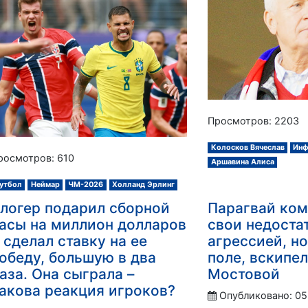
Просмотров: 2203
Колосков Вячеслав
Инф
росмотров: 610
Аршавина Алиса
утбол
Неймар
ЧМ-2026
Холланд Эрлинг
логер подарил сборной
Парагвай ко
асы на миллион долларов
свои недоста
 сделал ставку на ее
агрессией, но
обеду, большую в два
поле, вскипел
аза. Она сыграла –
Мостовой
акова реакция игроков?
Опубликовано: 05