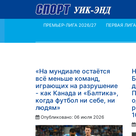
ПРЕМЬЕР-ЛИГА 2026/27
ПЕРВАЯ ЛИГА
«На мундиале остаётся
Н
всё меньше команд,
Б
играющих на разрушение
д
- как Канада и «Балтика»,
П
когда футбол ни себе, ни
о
людям»
р
1
Опубликовано: 06 июля 2026