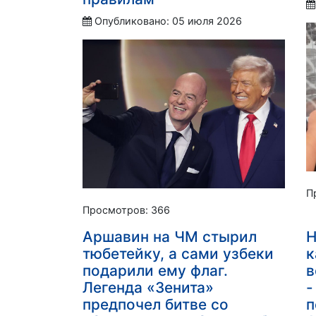
Опубликовано: 05 июля 2026
П
Просмотров: 366
Аршавин на ЧМ стырил
Н
тюбетейку, а сами узбеки
к
подарили ему флаг.
в
Легенда «Зенита»
-
предпочел битве со
п