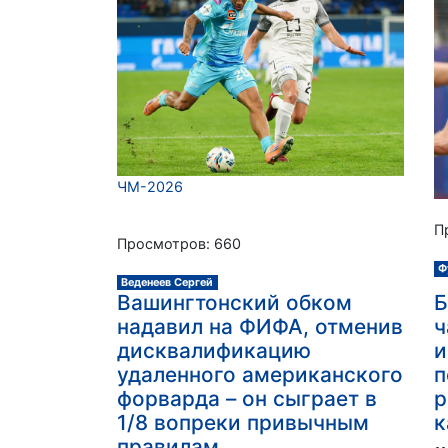
ЧМ-2026
П
Просмотров: 660
Ф
Веденеев Сергей
Вашингтонский обком
Б
надавил на ФИФА, отменив
ч
дисквалификацию
и
удаленного американского
п
форварда – он сыграет в
р
1/8 вопреки привычным
к
правилам