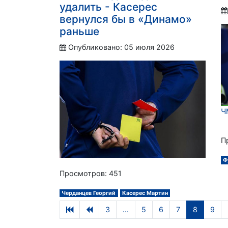
удалить - Касерес
вернулся бы в «Динамо»
раньше
Опубликовано: 05 июля 2026
Ч
П
Ф
Просмотров: 451
Черданцев Георгий
Касерес Мартин
3
...
5
6
7
8
9