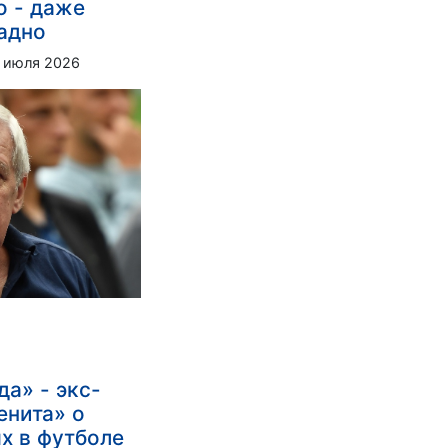
о - даже
адно
 июля 2026
да» - экс-
енита» о
х в футболе