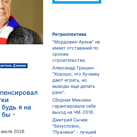
Ретроспектива
"Мордовия-Арена" не
имеет отставаний по
срокам
строительства.
антино Джанни
Александр Гришин:
"Хорошо, что Кучаеву
дают играть, но
выводы еще делать
мпенсировал
рано".
тки
Сборная Мексики
 будь я на
гарантировала себе
выход на ЧМ-2018.
 бы -
Дмитрий Сычев:
"Безусловно,
 июля 2026
"Лужники" - лучший