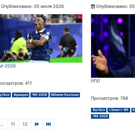
Опубликовано: 05 июля 2026
Опубликовано: 05
М-2026
РПЛ
росмотров: 411
утбол
Франция
ЧМ-2026
Мбаппе Киллиан
Просмотров: 768
Футбол
«Зенит» ФК
Б
ЧМ-2026
...
11
12