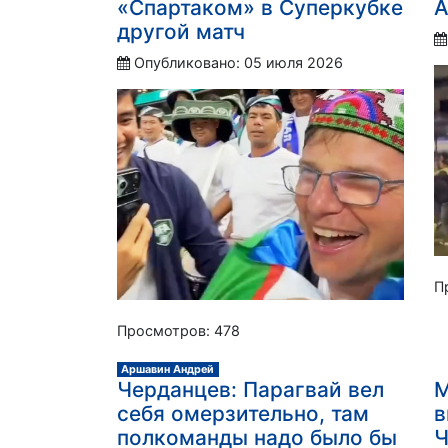
«Спартаком» в Суперкубке
А
другой матч
Опубликовано: 05 июля 2026
П
Просмотров: 478
Аршавин Андрей
Черданцев: Парагвай вел
М
себя омерзительно, там
в
полкоманды надо было бы
Ч