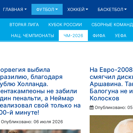
ГЛАВНАЯ
ФУТБОЛ
ХОККЕЙ
БАСКЕТБОЛ
ВТОРАЯ ЛИГА
КУБОК РОССИИ
СБОРНЫЕ КОМАН
НАЦ. ЧЕМПИОНАТЫ
ЧМ-2026
ФИФА
УЕФА
орвегия выбила
На Евро-200
разилию, благодаря
смягчил дис
ублю Холланда.
Аршавина. Та
ентакампеоны не забили
Балогуна не 
дин пенальти, а Неймар
Колосков
еализовал свой только на
Опубликовано: 05
00-й минуте!
Опубликовано: 06 июля 2026