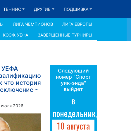
ТЕННИС
ДРУГИЕ
ПОДШИВКА
ДЫ
ЛИГА ЧЕМПИОНОВ
ЛИГА ЕВРОПЫ
КОЭФ. УЕФА
ЗАВЕРШЕННЫЕ ТУРНИРЫ
8 УЕФА
Следующий
квалификацию
номер "Спорт
к что история
уик-энда"
исключение -
выйдет
в
 июля 2026
понедельник,
10 августа