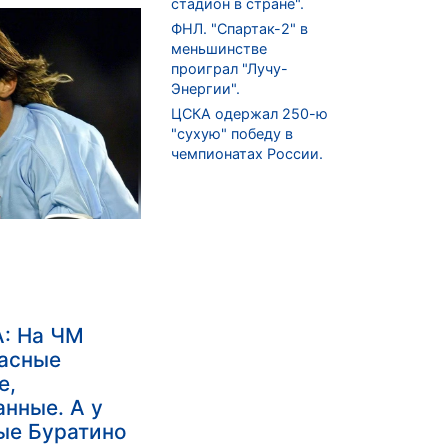
стадион в стране".
ФНЛ. "Спартак-2" в
меньшинстве
проиграл "Лучу-
Энергии".
ЦСКА одержал 250-ю
"сухую" победу в
чемпионатах России.
: На ЧМ
расные
е,
нные. А у
ые Буратино