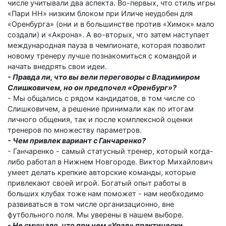
числе учитывали два аспекта. Во-первых, что стиль игры
«Пари НН» низким блоком при Иличе неудобен для
«Оренбурга» (они и в большинстве против «Химок» мало
создали) и «Акрона». А во-вторых, что затем наступает
международная пауза в чемпионате, которая позволит
новому тренеру лучше познакомиться с командой и
начать внедрять свои идеи.
- Правда ли, что вы вели переговоры с Владимиром
Слишковичем, но он предпочел «Оренбург»?
- Мы общались с рядом кандидатов, в том числе со
Слишковичем, а решение принимали как по итогам
личного общения, так и после комплексной оценки
тренеров по множеству параметров.
- Чем привлек вариант с Ганчаренко?
- Ганчаренко - самый статусный тренер, который когда-
либо работал в Нижнем Новгороде. Виктор Михайлович
умеет делать крепкие авторские команды, которые
привлекают своей игрой. Богатый опыт работы в
больших клубах тоже нам поможет - нам необходимо
развиваться в том числе организационно, вне
футбольного поля. Мы уверены в нашем выборе.
- Не смущало, что при нем «Урал» практически