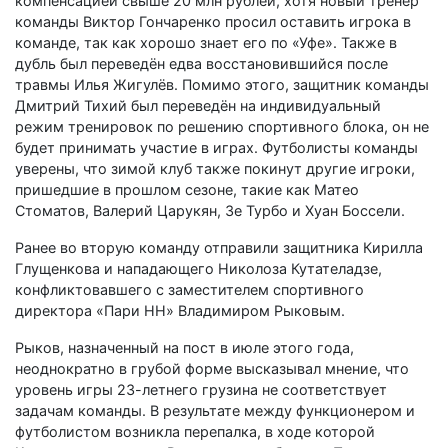
компенсацией свыше 20 млн рублей, хотя новый тренер
команды Виктор Гончаренко просил оставить игрока в
команде, так как хорошо знает его по «Уфе». Также в
дубль был переведён едва восстановившийся после
травмы Илья Жигулёв. Помимо этого, защитник команды
Дмитрий Тихий был переведён на индивидуальный
режим тренировок по решению спортивного блока, он не
будет принимать участие в играх. Футболисты команды
уверены, что зимой клуб также покинут другие игроки,
пришедшие в прошлом сезоне, такие как Матео
Стоматов, Валерий Царукян, Зе Турбо и Хуан Боссели.
Ранее во вторую команду отправили защитника Кирилла
Глущенкова и нападающего Николоза Кутателадзе,
конфликтовавшего с заместителем спортивного
директора «Пари НН» Владимиром Рыковым.
Рыков, назначенный на пост в июле этого года,
неоднократно в грубой форме высказывал мнение, что
уровень игры 23-летнего грузина не соответствует
задачам команды. В результате между функционером и
футболистом возникла перепалка, в ходе которой