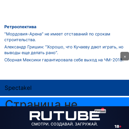
Ретроспектива
"Мордовия-Арена" не имеет отставаний по срокам
строительства.
Александр Гришин: "Хорошо, что Кучаеву дают играть, но
выводы еще делать рано".
×
Сборная Мексики гарантировала себе выход на ЧМ-2018.
Дмитрий Сычев: "Безусловно, "Лужники" - лучший
стадион в стране".
ФНЛ. "Спартак-2" в меньшинстве проиграл "Лучу-
Энергии".
ЦСКА одержал 250-ю "сухую" победу в чемпионатах
России.
КОНТАКТЫ