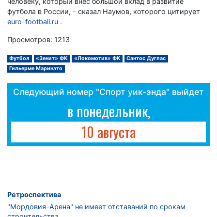
человеку, который внес большой вклад в развитие
футбола в России, - сказал Наумов, которого цитирует
euro-football.ru
.
Просмотров: 1213
Футбол
«Зенит» ФК
«Локомотив» ФК
Сантос Дуглас
Гильерме Маринато
Следующий номер "Спорт уик-энда" выйдет
в понедельник,
10 августа
Ретроспектива
"Мордовия-Арена" не имеет отставаний по срокам
строительства.