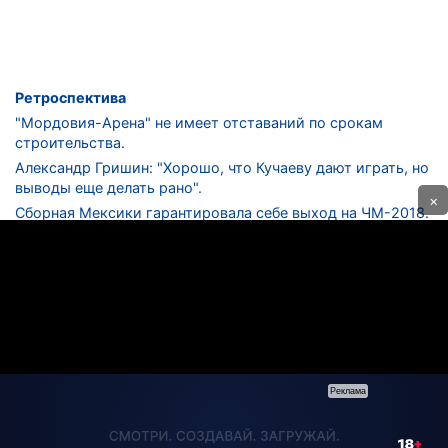
Ретроспектива
"Мордовия-Арена" не имеет отставаний по срокам
строительства.
Александр Гришин: "Хорошо, что Кучаеву дают играть, но
выводы еще делать рано".
×
Сборная Мексики гарантировала себе выход на ЧМ-2018.
Дмитрий Сычев: "Безусловно, "Лужники" - лучший
стадион в стране".
ФНЛ. "Спартак-2" в меньшинстве проиграл "Лучу-
Энергии".
ЦСКА одержал 250-ю "сухую" победу в чемпионатах
России.
КОНТАКТЫ