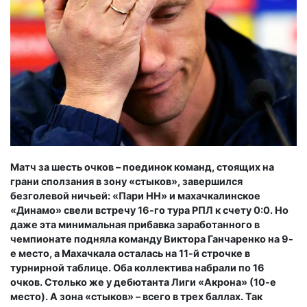
Матч за шесть очков – поединок команд, стоящих на
грани сползания в зону «стыков», завершился
безголевой ничьей: «Пари НН» и махачкалинское
«Динамо» свели встречу 16-го тура РПЛ к счету 0:0. Но
даже эта минимальная прибавка заработанного в
чемпионате подняла команду Виктора Ганчаренко на 9-
е место, а Махачкала осталась на 11-й строчке в
турнирной таблице. Оба коллектива набрали по 16
очков. Столько же у дебютанта Лиги «Акрона» (10-е
место). А зона «стыков» – всего в трех баллах. Так