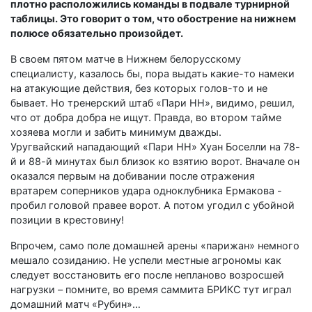
плотно расположились команды в подвале турнирной
таблицы. Это говорит о том, что обострение на нижнем
полюсе обязательно произойдет.
В своем пятом матче
в Нижнем
белорусскому
специалисту, казалось бы, пора выдать какие-то намеки
на атакующие действия, без которых голов-то и не
бывает. Но тренерский штаб «Пари НН», видимо, решил,
что от добра добра не ищут. Правда, во втором тайме
хозяева могли и забить минимум дважды.
Уругвайский нападающий «Пари НН» Хуан Боселли на 78-
й и 88-й минутах был близок ко взятию ворот. Вначале он
оказался первым на добивании после отражения
вратарем соперников удара одноклубника Ермакова -
пробил головой правее ворот. А потом угодил с убойной
позиции в крестовину!
Впрочем, само поле домашней арены «парижан» немного
мешало созиданию. Не успели местные агрономы как
следует восстановить его после непланово возросшей
нагрузки – помните, во время саммита БРИКС тут играл
домашний матч «Рубин»…