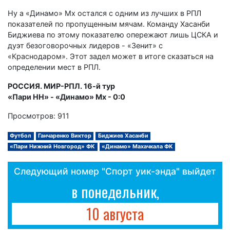
Ну а «Динамо» Мх остался с одним из лучших в РПЛ
показателей по пропущенным мячам. Команду Хасанби
Биджиева по этому показателю опережают лишь ЦСКА и
дуэт безоговорочных лидеров - «Зенит» с
«Краснодаром». Этот задел может в итоге сказаться на
определении мест в РПЛ.
РОССИЯ. МИР-РПЛ. 16-й тур
«Пари НН» - «Динамо» Мх - 0:0
Просмотров: 911
Футбол
Ганчаренко Виктор
Биджиев Хасанби
«Пари Нижний Новгород» ФК
«Динамо» Махачкала ФК
Следующий номер "Спорт уик-энда" выйдет
в понедельник,
10 августа