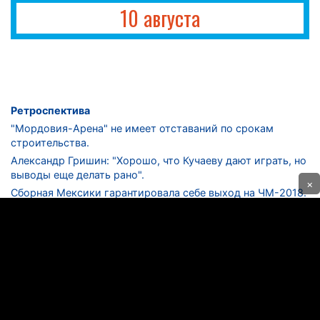
10 августа
Ретроспектива
"Мордовия-Арена" не имеет отставаний по срокам
строительства.
Александр Гришин: "Хорошо, что Кучаеву дают играть, но
выводы еще делать рано".
×
Сборная Мексики гарантировала себе выход на ЧМ-2018.
Дмитрий Сычев: "Безусловно, "Лужники" - лучший
стадион в стране".
ФНЛ. "Спартак-2" в меньшинстве проиграл "Лучу-
Энергии".
ЦСКА одержал 250-ю "сухую" победу в чемпионатах
России.