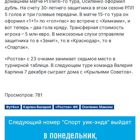
домашнем матче РПЛи16-го тура, Осипенко оформил
дубль. На счету 30-летнего защитника в этом сезоне РПЛ
5 голов и три голевые передачи. В матче 15-го тура он
оформил «1+1» по «гол+пас» во встрече с «Химками», и
вот теперь – два гола кряду. Трансферная стоимость
игрока – 5 млн евро. В межсезонье слухи отправляли
защитника то в «Зенит», то в «Краснодар», то в
«Спартак».
«Ростов» с 23 очками занимает седьмое место в
турнирной таблице. В следующем туре команда Валерия
Карпина 7 декабря сыграет дома с «Крыльями Советов».
Просмотров: 781
Футбол
Карпин Валерий
«Ростов» ФК
Осипенко Максим
Следующий номер "Спорт уик-энда" выйдет
в понедельник,