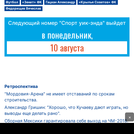
Футбол
«Зенит» ФК
Гацкан Александр
«Крылья Советов» ФК
Федорищев Вячеслав
Следующий номер "Спорт уик-энда" выйдет
в понедельник,
10 августа
Ретроспектива
"Мордовия-Арена" не имеет отставаний по срокам
строительства.
Александр Гришин: "Хорошо, что Кучаеву дают играть, но
выводы еще делать рано".
×
Сборная Мексики гарантировала себе выход на ЧМ-2018.
Дмитрий Сычев: "Безусловно, "Лужники" - лучший