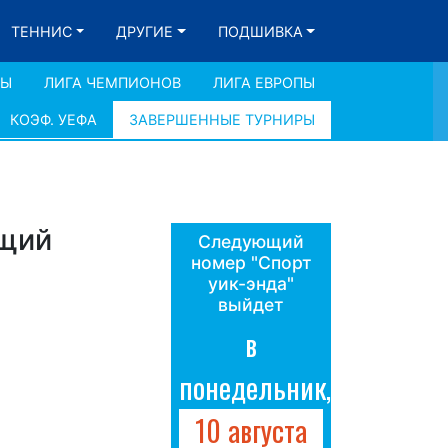
ТЕННИС
ДРУГИЕ
ПОДШИВКА
ДЫ
ЛИГА ЧЕМПИОНОВ
ЛИГА ЕВРОПЫ
КОЭФ. УЕФА
ЗАВЕРШЕННЫЕ ТУРНИРЫ
ющий
Следующий
номер "Спорт
уик-энда"
выйдет
в
понедельник,
10 августа