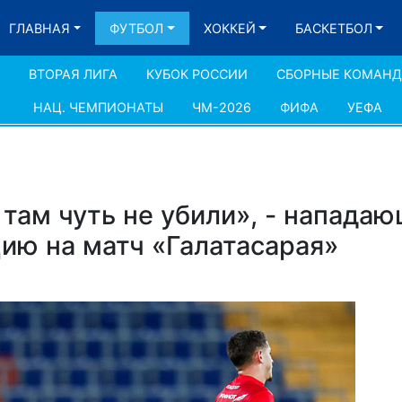
ГЛАВНАЯ
ФУТБОЛ
ХОККЕЙ
БАСКЕТБОЛ
ВТОРАЯ ЛИГА
КУБОК РОССИИ
СБОРНЫЕ КОМАН
НАЦ. ЧЕМПИОНАТЫ
ЧМ-2026
ФИФА
УЕФА
 там чуть не убили», - напада
ию на матч «Галатасарая»