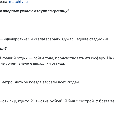
саева
matchtv.ru
впервые уехал в отпуск за границу?
 — «Фенербахче» и «Галатасарая». Сумасшедшие стадионы!
бол?
й лучший отдых — пойти туда, прочувствовать атмосферу. На 
не убили. Еле‑еле выскочил оттуда.
 метро, четыре поезда забрали всех людей.
ысяч лир, где‑то 21 тысяча рублей. Я был с сестрой. У брата т