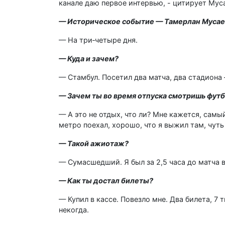
канале даю первое интервью, - цитирует Му
— Историческое событие — Тамерлан Мусаев 
— На три‑четыре дня.
— Куда и зачем?
— Стамбул. Посетил два матча, два стадиона
— Зачем ты во время отпуска смотришь фут
— А это не отдых, что ли? Мне кажется, самы
метро поехал, хорошо, что я выжил там, чуть 
— Такой ажиотаж?
— Сумасшедший. Я был за 2,5 часа до матча в
— Как ты достал билеты?
— Купил в кассе. Повезло мне. Два билета, 7 т
некогда.