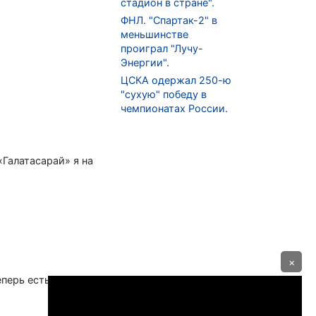
стадион в стране".
ФНЛ. "Спартак-2" в
меньшинстве
проиграл "Лучу-
Энергии".
ЦСКА одержал 250-ю
"сухую" победу в
чемпионатах России.
«Галатасарай» я на
×
еперь есть сын, ему