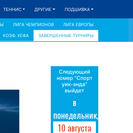
ТЕННИС
ДРУГИЕ
ПОДШИВКА
ДЫ
ЛИГА ЧЕМПИОНОВ
ЛИГА ЕВРОПЫ
КОЭФ. УЕФА
ЗАВЕРШЕННЫЕ ТУРНИРЫ
Следующий
номер "Спорт
уик-энда"
выйдет
в
понедельник,
10 августа