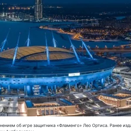
нением об игре защитника «Фламенго» Лео Ортиса. Ранее изда