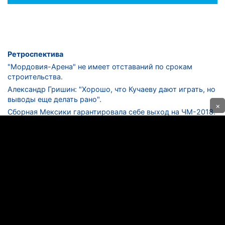
Ретроспектива
"Мордовия-Арена" не имеет отставаний по срокам
строительства.
Александр Гришин: "Хорошо, что Кучаеву дают играть, но
выводы еще делать рано".
×
Сборная Мексики гарантировала себе выход на ЧМ-2018.
Дмитрий Сычев: "Безусловно, "Лужники" - лучший
стадион в стране".
ФНЛ. "Спартак-2" в меньшинстве проиграл "Лучу-
Энергии".
ЦСКА одержал 250-ю "сухую" победу в чемпионатах
России.