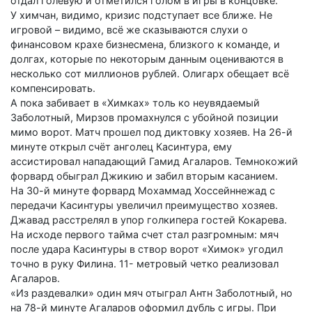
отдал голевую и отметился голом в игры в концовке.
У химчан, видимо, кризис подступает все ближе. Не
игровой – видимо, всё же сказываются слухи о
финансовом крахе бизнесмена, близкого к команде, и
долгах, которые по некоторым данным оцениваются в
несколько сот миллионов рублей. Олигарх обещает всё
компенсировать.
А пока забивает в «Химках» толь ко неувядаемый
Заболотный, Мирзов промахнулся с убойной позиции
мимо ворот. Матч прошел под диктовку хозяев. На 26-й
минуте открыл счёт анголец Касинтура, ему
ассистировал нападающий Гамид Агаларов. Темнокожий
форвард обыграл Джикию и забил вторым касанием.
На 30-й минуте форвард Мохаммад Хоссейннежад с
передачи Касинтуры увеличил преимущество хозяев.
Джавад расстрелял в упор голкипера гостей Кокарева.
На исходе первого тайма счет стал разгромным: мяч
после удара Касинтуры в створ ворот «Химок» угодил
точно в руку Филина. 11- метровый четко реализовал
Агаларов.
«Из раздевалки» один мяч отыграл Антн Заболотный, но
на 78-й минуте Агаларов оформил дубль с игры. При