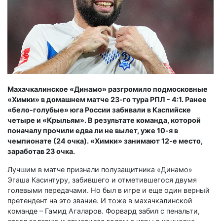
Махачкалинское «Динамо» разгромило подмосковные
«Химки» в домашнем матче 23-го тура РПЛ - 4:1. Ранее
«бело-голубые» юга России забивали в Каспийске
четыре и «Крыльям». В результате команда, которой
поначалу прочили едва ли не вылет, уже 10-я в
чемпионате (24 очка). «Химки» занимают 12-е место,
заработав 23 очка.
Лучшим в матче признали полузащитника «Динамо»
Эгаша Касинтуру, забившего и отметившегося двумя
голевыми передачами. Но был в игре и еще один верный
претендент на это звание. И тоже в махачкалинской
команде – Гамид Агаларов. Форвард забил с пенальти,