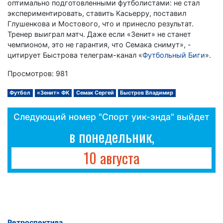
оптимально подготовленными футболистами: не стал
экспериментировать, ставить Касьерру, поставил
Глушенкова и Мостового, что и принесло результат.
Тренер выиграл матч. Даже если «Зенит» не станет
чемпионом, это не гарантия, что Семака снимут», -
цитирует Быстрова телеграм-канал «
Футбольный Биги
».
Просмотров: 981
Футбол
«Зенит» ФК
Семак Сергей
Быстров Владимир
Следующий номер "Спорт уик-энда" выйдет
в понедельник,
10 августа
Ретроспектива