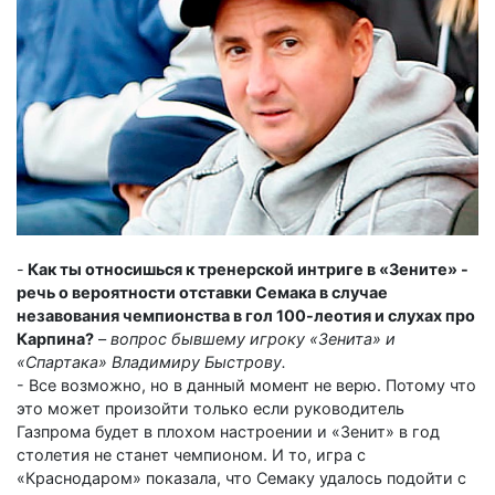
-
Как ты относишься к тренерской интриге в «Зените» -
речь о вероятности отставки Семака в случае
незавования чемпионства в гол 100-леотия и слухах про
Карпина?
–
вопрос бывшему игроку «Зенита» и
«Спартака» Владимиру Быстрову.
- Все возможно, но в данный момент не верю. Потому что
это может произойти только если руководитель
Газпрома будет в плохом настроении и «Зенит» в год
столетия не станет чемпионом. И то, игра с
«Краснодаром» показала, что Семаку удалось подойти с