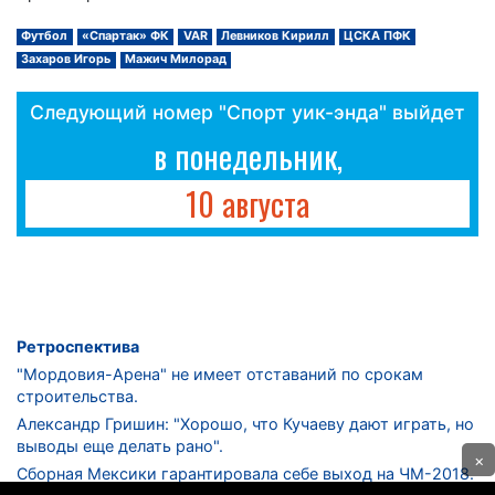
Футбол
«Спартак» ФК
VAR
Левников Кирилл
ЦСКА ПФК
Захаров Игорь
Мажич Милорад
Следующий номер "Спорт уик-энда" выйдет
в понедельник,
10 августа
Ретроспектива
"Мордовия-Арена" не имеет отставаний по срокам
строительства.
Александр Гришин: "Хорошо, что Кучаеву дают играть, но
выводы еще делать рано".
×
Сборная Мексики гарантировала себе выход на ЧМ-2018.